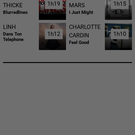
1h19
1h19
1h15
1h15
THICKE
MARS
Blurredlines
I Just Might
LINH
CHARLOTTE
1h12
1h12
1h10
1h10
Dans Ton
CARDIN
Telephone
Feel Good