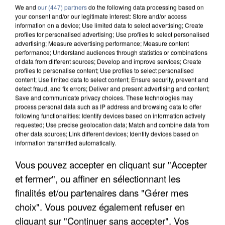
We and
our (447) partners
do the following data processing based on
your consent and/or our legitimate interest: Store and/or access
information on a device; Use limited data to select advertising; Create
profiles for personalised advertising; Use profiles to select personalised
advertising; Measure advertising performance; Measure content
performance; Understand audiences through statistics or combinations
of data from different sources; Develop and improve services; Create
profiles to personalise content; Use profiles to select personalised
content; Use limited data to select content; Ensure security, prevent and
detect fraud, and fix errors; Deliver and present advertising and content;
Save and communicate privacy choices. These technologies may
process personal data such as IP address and browsing data to offer
following functionalities: Identify devices based on information actively
requested; Use precise geolocation data; Match and combine data from
other data sources; Link different devices; Identify devices based on
information transmitted automatically.
UN SECOND CADRE DE LA DZ MAFIA
Vous pouvez accepter en cliquant sur "Accepter
INTERPELLÉ EN ALGÉRIE
et fermer", ou affiner en sélectionnant les
finalités et/ou partenaires dans "Gérer mes
choix". Vous pouvez également refuser en
cliquant sur "Continuer sans accepter". Vos