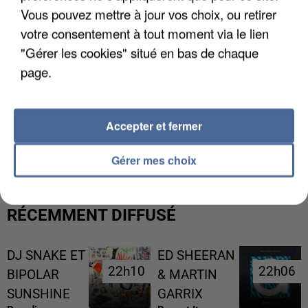
Vous pouvez mettre à jour vos choix, ou retirer
votre consentement à tout moment via le lien
"Gérer les cookies" situé en bas de chaque
page.
Accepter et fermer
UNE TOURISTE DE L’OISE EMPORTÉE PAR UNE
COULÉE DE BOUE EN HAUTE-SAVOIE
Gérer mes choix
RÉCEMMENT DIFFUSÉ
DJ SNAKE ET
ED SHEERAN
22h10
22h10
22h06
22h06
BIPOLAR
& MARTIN
SUNSHINE
GARRIX