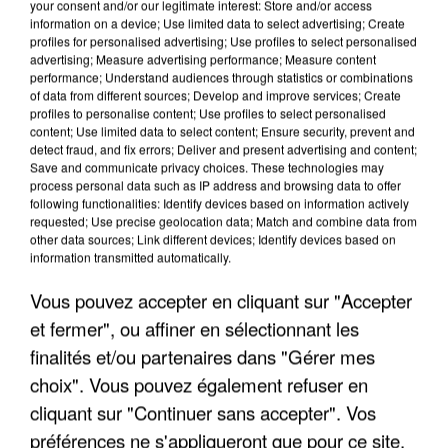
your consent and/or our legitimate interest: Store and/or access
information on a device; Use limited data to select advertising; Create
profiles for personalised advertising; Use profiles to select personalised
advertising; Measure advertising performance; Measure content
performance; Understand audiences through statistics or combinations
of data from different sources; Develop and improve services; Create
profiles to personalise content; Use profiles to select personalised
content; Use limited data to select content; Ensure security, prevent and
detect fraud, and fix errors; Deliver and present advertising and content;
Save and communicate privacy choices. These technologies may
process personal data such as IP address and browsing data to offer
following functionalities: Identify devices based on information actively
requested; Use precise geolocation data; Match and combine data from
other data sources; Link different devices; Identify devices based on
UN SECOND CADRE DE LA DZ MAFIA
information transmitted automatically.
INTERPELLÉ EN ALGÉRIE
Vous pouvez accepter en cliquant sur "Accepter
et fermer", ou affiner en sélectionnant les
finalités et/ou partenaires dans "Gérer mes
choix". Vous pouvez également refuser en
cliquant sur "Continuer sans accepter". Vos
préférences ne s'appliqueront que pour ce site.