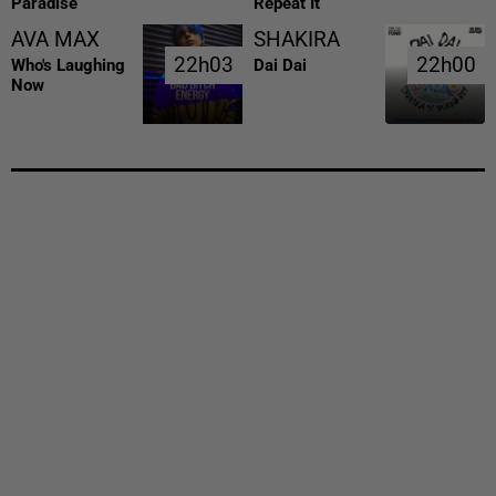
Paradise
Repeat It
AVA MAX
SHAKIRA
22h03
22h03
22h00
22h00
Who's Laughing
Dai Dai
Now