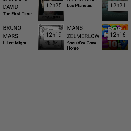
12h25
12h25
12h21
12h21
Les Planetes
DAVID
The First Time
BRUNO
MANS
12h19
12h19
12h16
12h16
MARS
ZELMERLOW
I Just Might
Should've Gone
Home