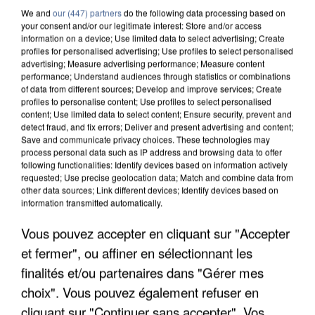
We and
our (447) partners
do the following data processing based on
your consent and/or our legitimate interest: Store and/or access
information on a device; Use limited data to select advertising; Create
profiles for personalised advertising; Use profiles to select personalised
advertising; Measure advertising performance; Measure content
performance; Understand audiences through statistics or combinations
of data from different sources; Develop and improve services; Create
profiles to personalise content; Use profiles to select personalised
content; Use limited data to select content; Ensure security, prevent and
detect fraud, and fix errors; Deliver and present advertising and content;
Save and communicate privacy choices. These technologies may
process personal data such as IP address and browsing data to offer
following functionalities: Identify devices based on information actively
requested; Use precise geolocation data; Match and combine data from
other data sources; Link different devices; Identify devices based on
information transmitted automatically.
APRÈS TOUTES CES CANICULES, LES REFUGES
Vous pouvez accepter en cliquant sur "Accepter
DE FAUNE SAUVAGE SONT...
et fermer", ou affiner en sélectionnant les
finalités et/ou partenaires dans "Gérer mes
choix". Vous pouvez également refuser en
cliquant sur "Continuer sans accepter". Vos