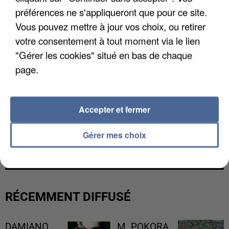
préférences ne s'appliqueront que pour ce site.
Vous pouvez mettre à jour vos choix, ou retirer
votre consentement à tout moment via le lien
"Gérer les cookies" situé en bas de chaque
page.
Accepter et fermer
L’UN DES FONDATEURS SUPPOSÉS DE LA DZ
Gérer mes choix
MAFIA INTERPELLÉ EN ALGÉRIE
RÉCEMMENT DIFFUSÉ
DAMIANO
M. POKORA