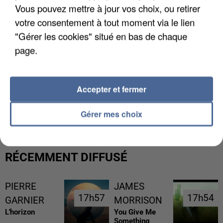
Vous pouvez mettre à jour vos choix, ou retirer
votre consentement à tout moment via le lien
"Gérer les cookies" situé en bas de chaque
page.
Accepter et fermer
UNE TOURISTE DE L’OISE EMPORTÉE PAR UNE
COULÉE DE BOUE EN HAUTE-SAVOIE
Gérer mes choix
RÉCEMMENT DIFFUSÉ
PIERRE
JAMES
17h57
17h57
17h54
17h54
GARNIER
MORRISON
L'horizon
You Give Me
Something