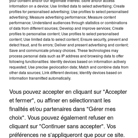
your consent and/or our legitimate interest: Store and/or access
information on a device; Use limited data to select advertising; Create
profiles for personalised advertising; Use profiles to select personalised
advertising; Measure advertising performance; Measure content
performance; Understand audiences through statistics or combinations
of data from different sources; Develop and improve services; Create
profiles to personalise content; Use profiles to select personalised
content; Use limited data to select content; Ensure security, prevent and
detect fraud, and fix errors; Deliver and present advertising and content;
Save and communicate privacy choices. These technologies may
process personal data such as IP address and browsing data to offer
following functionalities: Identify devices based on information actively
requested; Use precise geolocation data; Match and combine data from
other data sources; Link different devices; Identify devices based on
UN SECOND CADRE DE LA DZ MAFIA
information transmitted automatically.
INTERPELLÉ EN ALGÉRIE
Vous pouvez accepter en cliquant sur "Accepter
et fermer", ou affiner en sélectionnant les
finalités et/ou partenaires dans "Gérer mes
choix". Vous pouvez également refuser en
cliquant sur "Continuer sans accepter". Vos
préférences ne s'appliqueront que pour ce site.