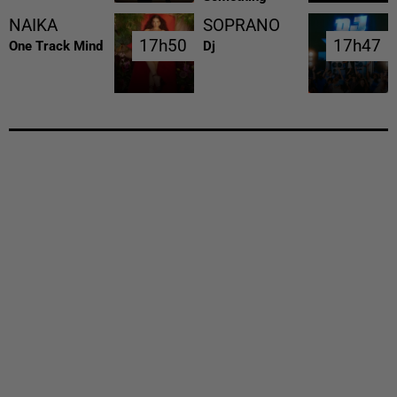
NAIKA
SOPRANO
17h50
17h50
17h47
17h47
One Track Mind
Dj