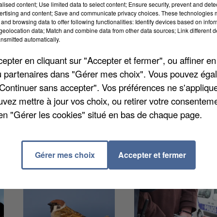
alised content; Use limited data to select content; Ensure security, prevent and detect
habitants situés dans l’est du département.
ertising and content; Save and communicate privacy choices. These technologies
and browsing data to offer following functionalities: Identify devices based on infor
 municipalité sont limitées à 30km/h pour les
eolocation data; Match and combine data from other data sources; Link different de
nsmitted automatically.
pter en cliquant sur "Accepter et fermer", ou affiner en
anchies le cap.
/ou partenaires dans "Gérer mes choix". Vous pouvez éga
notamment Maurecourt, Rambouillet, Le Vésinet ou
"Continuer sans accepter". Vos préférences ne s'appliqu
uvez mettre à jour vos choix, ou retirer votre consenteme
en "Gérer les cookies" situé en bas de chaque page.
Gérer mes choix
Accepter et fermer