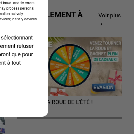
 fraud, and fix errors;
 may process personal
ACTUELLEMENT À
mation actively
Voir plus
vices; Identify devices
GAGNER
 sélectionnant
lement refuser
eront que pour
nt à tout
TOURNEZ LA ROUE DE L'ÉTÉ !