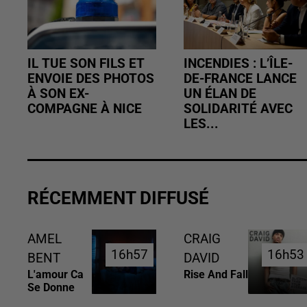
IL TUE SON FILS ET
INCENDIES : L’ÎLE-
ENVOIE DES PHOTOS
DE-FRANCE LANCE
À SON EX-
UN ÉLAN DE
COMPAGNE À NICE
SOLIDARITÉ AVEC
LES...
RÉCEMMENT DIFFUSÉ
AMEL
CRAIG
16h57
16h57
16h53
16h53
BENT
DAVID
L'amour Ca
Rise And Fall
Se Donne