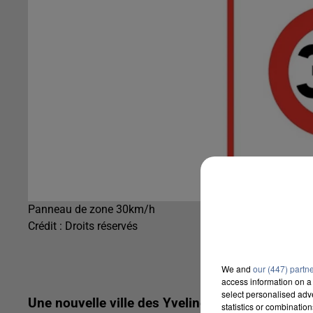
Panneau de zone 30km/h
Crédit :
Droits réservés
We and
our (447) partn
access information on a 
select personalised ad
Une nouvelle ville des Yvelines fait baisser la 
statistics or combinatio