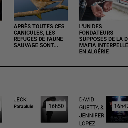
APRÈS TOUTES CES
L’UN DES
CANICULES, LES
FONDATEURS
REFUGES DE FAUNE
SUPPOSÉS DE LA D
SAUVAGE SONT...
MAFIA INTERPELL
EN ALGÉRIE
JECK
DAVID
16h50
16h50
16h4
16h4
Parapluie
GUETTA &
JENNIFER
LOPEZ