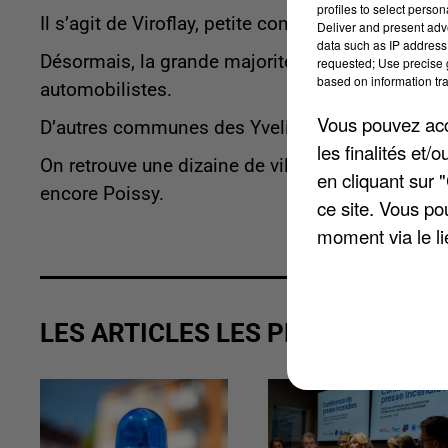
profiles to select person
Il s’agit de Viroflay, petite commune de 15.000 
Deliver and present adv
data such as IP address 
Désormais, la grande majorité des axes de cette
requested; Use precise g
based on information tra
automobilistes.
Vous pouvez acce
D’autres communes des Yvelines avaient déjà fr
les finalités et
On retrouve une dizaine de villes concernées, 
en cliquant sur 
encore Poissy.
ce site. Vous po
moment via le li
LES ARTICLES LES PLUS VUS