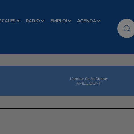
OCALES
RADIO
EMPLOI
AGENDA
L'amour Ca Se Donne
AMEL BENT