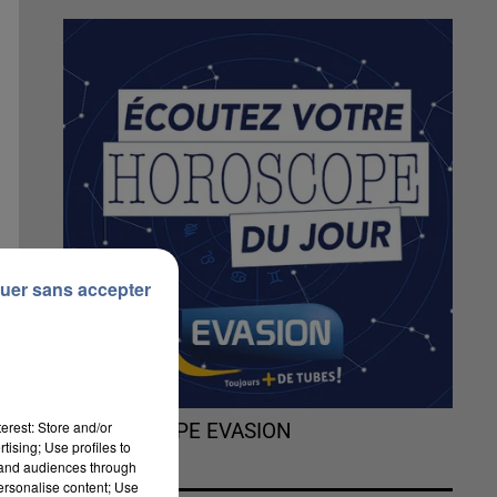
uer sans accepter
erest: Store and/or
L'HOROSCOPE EVASION
tising; Use profiles to
tand audiences through
personalise content; Use