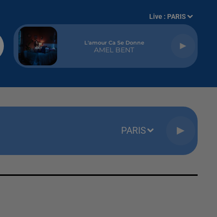
Live :
PARIS
L'amour Ca Se Donne
AMEL BENT
PARIS