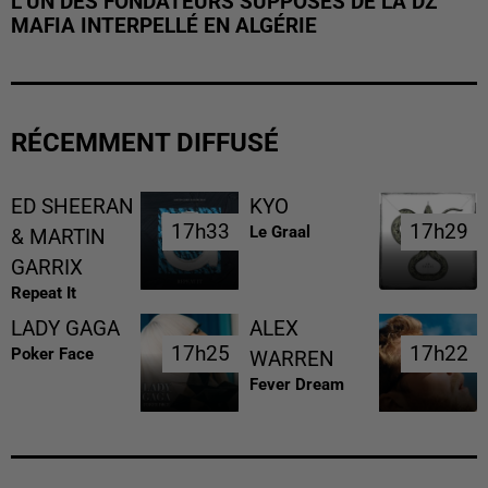
L’UN DES FONDATEURS SUPPOSÉS DE LA DZ
MAFIA INTERPELLÉ EN ALGÉRIE
RÉCEMMENT DIFFUSÉ
ED SHEERAN
KYO
17h33
17h33
17h29
17h29
Le Graal
& MARTIN
GARRIX
Repeat It
LADY GAGA
ALEX
17h25
17h25
17h22
17h22
Poker Face
WARREN
Fever Dream