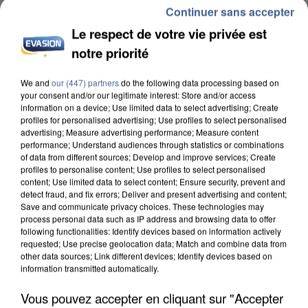
Continuer sans accepter
Le respect de votre vie privée est
notre priorité
We and
our (447) partners
do the following data processing based on
INCENDIES : L’ÎLE-DE-FRANCE LANCE UN ÉLAN
your consent and/or our legitimate interest: Store and/or access
DE SOLIDARITÉ AVEC LES...
information on a device; Use limited data to select advertising; Create
profiles for personalised advertising; Use profiles to select personalised
advertising; Measure advertising performance; Measure content
performance; Understand audiences through statistics or combinations
of data from different sources; Develop and improve services; Create
profiles to personalise content; Use profiles to select personalised
content; Use limited data to select content; Ensure security, prevent and
detect fraud, and fix errors; Deliver and present advertising and content;
Save and communicate privacy choices. These technologies may
process personal data such as IP address and browsing data to offer
following functionalities: Identify devices based on information actively
requested; Use precise geolocation data; Match and combine data from
other data sources; Link different devices; Identify devices based on
information transmitted automatically.
Vous pouvez accepter en cliquant sur "Accepter