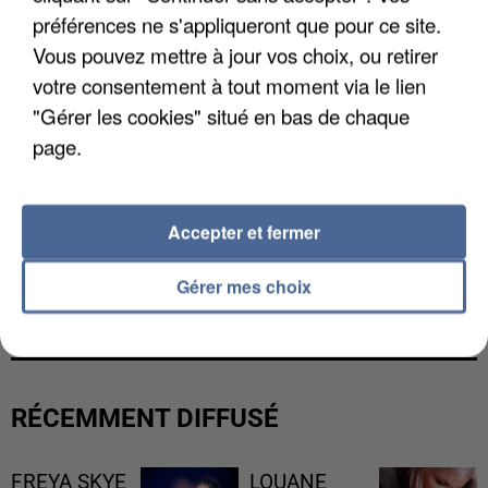
préférences ne s'appliqueront que pour ce site.
Vous pouvez mettre à jour vos choix, ou retirer
votre consentement à tout moment via le lien
"Gérer les cookies" situé en bas de chaque
page.
Accepter et fermer
L’UN DES FONDATEURS SUPPOSÉS DE LA DZ
Gérer mes choix
MAFIA INTERPELLÉ EN ALGÉRIE
RÉCEMMENT DIFFUSÉ
FREYA SKYE
LOUANE