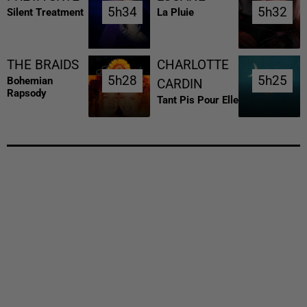
5h34
5h34
5h32
5h32
Silent Treatment
La Pluie
THE BRAIDS
CHARLOTTE
5h28
5h28
5h25
5h25
Bohemian
CARDIN
Rapsody
Tant Pis Pour Elle