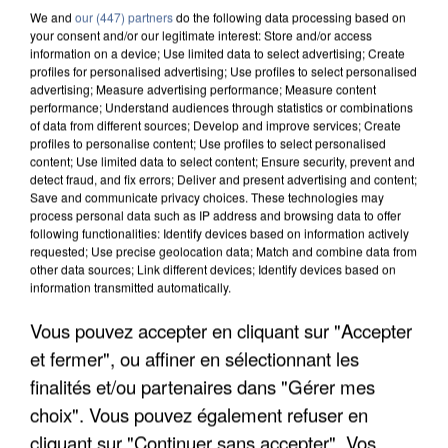
We and
our (447) partners
do the following data processing based on
your consent and/or our legitimate interest: Store and/or access
information on a device; Use limited data to select advertising; Create
profiles for personalised advertising; Use profiles to select personalised
advertising; Measure advertising performance; Measure content
performance; Understand audiences through statistics or combinations
of data from different sources; Develop and improve services; Create
profiles to personalise content; Use profiles to select personalised
content; Use limited data to select content; Ensure security, prevent and
detect fraud, and fix errors; Deliver and present advertising and content;
Save and communicate privacy choices. These technologies may
process personal data such as IP address and browsing data to offer
following functionalities: Identify devices based on information actively
requested; Use precise geolocation data; Match and combine data from
other data sources; Link different devices; Identify devices based on
information transmitted automatically.
APRÈS TOUTES CES CANICULES, LES REFUGES
Vous pouvez accepter en cliquant sur "Accepter
DE FAUNE SAUVAGE SONT...
et fermer", ou affiner en sélectionnant les
finalités et/ou partenaires dans "Gérer mes
choix". Vous pouvez également refuser en
cliquant sur "Continuer sans accepter". Vos