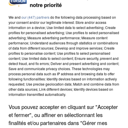
notre priorité
We and
our (447) partners
do the following data processing based on
your consent and/or our legitimate interest: Store and/or access
information on a device; Use limited data to select advertising; Create
profiles for personalised advertising; Use profiles to select personalised
advertising; Measure advertising performance; Measure content
performance; Understand audiences through statistics or combinations
of data from different sources; Develop and improve services; Create
profiles to personalise content; Use profiles to select personalised
content; Use limited data to select content; Ensure security, prevent and
detect fraud, and fix errors; Deliver and present advertising and content;
Save and communicate privacy choices. These technologies may
process personal data such as IP address and browsing data to offer
following functionalities: Identify devices based on information actively
requested; Use precise geolocation data; Match and combine data from
other data sources; Link different devices; Identify devices based on
information transmitted automatically.
UN SECOND CADRE DE LA DZ MAFIA
Vous pouvez accepter en cliquant sur "Accepter
INTERPELLÉ EN ALGÉRIE
et fermer", ou affiner en sélectionnant les
finalités et/ou partenaires dans "Gérer mes