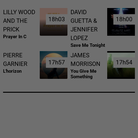
LILLY WOOD
DAVID
18h03
18h03
18h00
18h00
AND THE
GUETTA &
PRICK
JENNIFER
Prayer In C
LOPEZ
Save Me Tonight
PIERRE
JAMES
17h57
17h57
17h54
17h54
GARNIER
MORRISON
L'horizon
You Give Me
Something