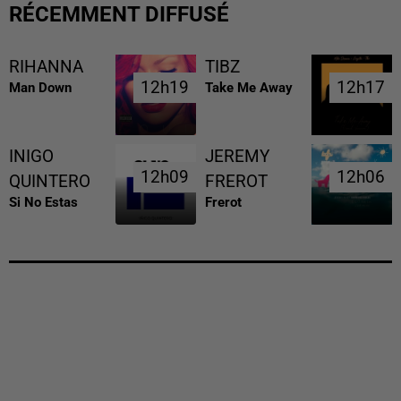
RÉCEMMENT DIFFUSÉ
RIHANNA
TIBZ
12h19
12h19
12h17
12h17
Man Down
Take Me Away
INIGO
JEREMY
12h09
12h09
12h06
12h06
QUINTERO
FREROT
Si No Estas
Frerot