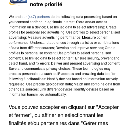
notre priorité
L’UN DES FONDATEURS SUPPOSÉS DE LA DZ
MAFIA INTERPELLÉ EN ALGÉRIE
We and
our (447) partners
do the following data processing based on
your consent and/or our legitimate interest: Store and/or access
information on a device; Use limited data to select advertising; Create
profiles for personalised advertising; Use profiles to select personalised
advertising; Measure advertising performance; Measure content
performance; Understand audiences through statistics or combinations
of data from different sources; Develop and improve services; Create
profiles to personalise content; Use profiles to select personalised
content; Use limited data to select content; Ensure security, prevent and
detect fraud, and fix errors; Deliver and present advertising and content;
Save and communicate privacy choices. These technologies may
process personal data such as IP address and browsing data to offer
following functionalities: Identify devices based on information actively
requested; Use precise geolocation data; Match and combine data from
other data sources; Link different devices; Identify devices based on
information transmitted automatically.
Vous pouvez accepter en cliquant sur "Accepter
et fermer", ou affiner en sélectionnant les
UN SECOND CADRE DE LA DZ MAFIA
INTERPELLÉ EN ALGÉRIE
finalités et/ou partenaires dans "Gérer mes