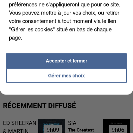
préférences ne s'appliqueront que pour ce site.
Vous pouvez mettre à jour vos choix, ou retirer
votre consentement à tout moment via le lien
"Gérer les cookies" situé en bas de chaque
page.
Accepter et fermer
L’UN DES FONDATEURS SUPPOSÉS DE LA DZ
MAFIA INTERPELLÉ EN ALGÉRIE
Gérer mes choix
RÉCEMMENT DIFFUSÉ
ED SHEERAN
SIA
9h09
9h09
9h06
9h06
The Greatest
& MARTIN