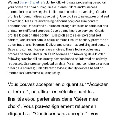
We and
our (447) partners
do the following data processing based on
your consent and/or our legitimate interest: Store and/or access
information on a device; Use limited data to select advertising; Create
profiles for personalised advertising; Use profiles to select personalised
advertising; Measure advertising performance; Measure content
performance; Understand audiences through statistics or combinations
of data from different sources; Develop and improve services; Create
profiles to personalise content; Use profiles to select personalised
content; Use limited data to select content; Ensure security, prevent and
detect fraud, and fix errors; Deliver and present advertising and content;
Save and communicate privacy choices. These technologies may
process personal data such as IP address and browsing data to offer
following functionalities: Identify devices based on information actively
requested; Use precise geolocation data; Match and combine data from
other data sources; Link different devices; Identify devices based on
information transmitted automatically.
APRÈS TOUTES CES CANICULES, LES REFUGES
DE FAUNE SAUVAGE SONT...
Vous pouvez accepter en cliquant sur "Accepter
et fermer", ou affiner en sélectionnant les
finalités et/ou partenaires dans "Gérer mes
choix". Vous pouvez également refuser en
cliquant sur "Continuer sans accepter". Vos