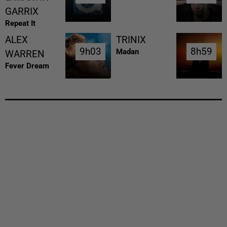
GARRIX
Repeat It
ALEX
TRINIX
9h03
9h03
8h59
8h59
Madan
WARREN
Fever Dream