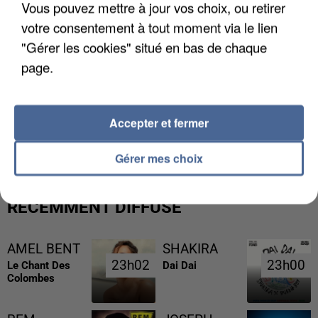
Vous pouvez mettre à jour vos choix, ou retirer
votre consentement à tout moment via le lien
"Gérer les cookies" situé en bas de chaque
page.
L’UN DES FONDATEURS SUPPOSÉS DE LA DZ
Accepter et fermer
MAFIA INTERPELLÉ EN ALGÉRIE
Gérer mes choix
RÉCEMMENT DIFFUSÉ
AMEL BENT
SHAKIRA
23h02
23h02
23h00
23h00
Le Chant Des
Dai Dai
Colombes