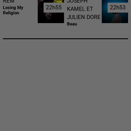
REM
JOSEPH
22h55
22h55
22h53
22h53
Losing My
KAMEL ET
Religion
JULIEN DORE
Beau