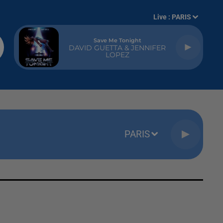
Live :
PARIS
Save Me Tonight
DAVID GUETTA & JENNIFER
LOPEZ
PARIS