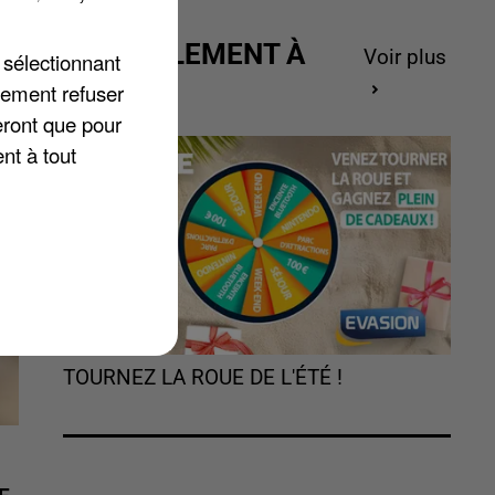
ACTUELLEMENT À
Voir plus
 sélectionnant
GAGNER
lement refuser
eront que pour
nt à tout
TOURNEZ LA ROUE DE L'ÉTÉ !