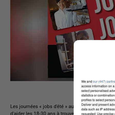
We and
our (447) partn
access information on a 
select personalised ad
statistics or combinatio
profiles to select person
Deliver and present adv
Les journées « jobs d'été » auront lieu du 27 au 3
data such as IP address 
d'aider les 18-30 ans à trouver un emploi saison
requested; Use precise g