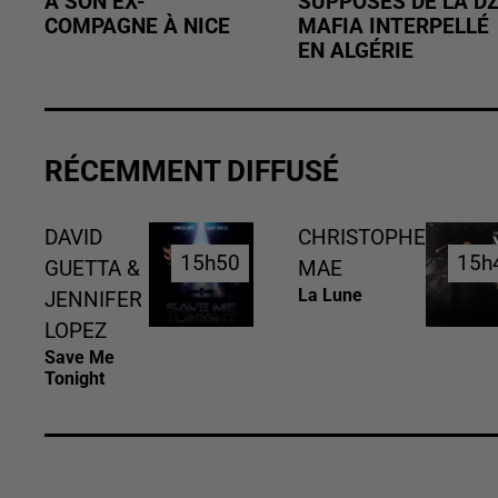
À SON EX-
SUPPOSÉS DE LA D
COMPAGNE À NICE
MAFIA INTERPELLÉ
EN ALGÉRIE
RÉCEMMENT DIFFUSÉ
DAVID
CHRISTOPHE
15h50
15h50
15h
15h
GUETTA &
MAE
La Lune
JENNIFER
LOPEZ
Save Me
Tonight