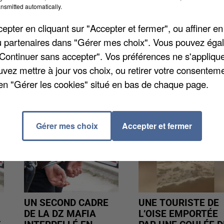
nsmitted automatically.
 saison estivale. L'entrée est libre et gratuite. Plus
9 39 39.
pter en cliquant sur "Accepter et fermer", ou affiner en
/ou partenaires dans "Gérer mes choix". Vous pouvez éga
"Continuer sans accepter". Vos préférences ne s'appliqu
uvez mettre à jour vos choix, ou retirer votre consenteme
en "Gérer les cookies" situé en bas de chaque page.
Gérer mes choix
Accepter et fermer
UN SECOND CADRE
UNE TOURISTE DE
DE LA DZ MAFIA
L’OISE EMPORTÉE