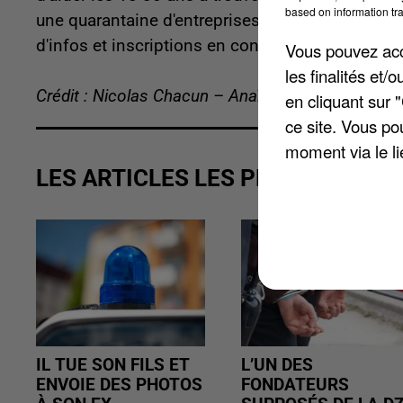
based on information tra
une quarantaine d'entreprises qui recrutent pour la
d'infos et inscriptions en contactant le 03 44 7
Vous pouvez acce
les finalités et
Crédit : Nicolas Chacun – Anaïs Boubrit
en cliquant sur 
ce site. Vous po
moment via le li
LES ARTICLES LES PLUS VUS
IL TUE SON FILS ET
L’UN DES
ENVOIE DES PHOTOS
FONDATEURS