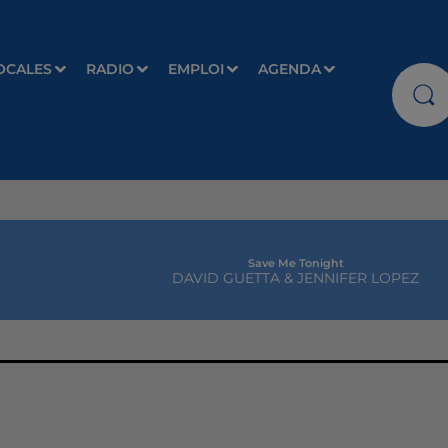
OCALES
RADIO
EMPLOI
AGENDA
Save Me Tonight
DAVID GUETTA & JENNIFER LOPEZ