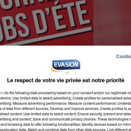
Contin
Le respect de votre vie privée est notre priorité
ers
do the following data processing based on your consent and/or our legitimate int
device; Use limited data to select advertising; Create profiles for personalised adver
vertising; Measure advertising performance; Measure content performance; Unders
ns of data from different sources; Develop and improve services; Create profiles to 
alised content; Use limited data to select content; Ensure security, prevent and detect
ertising and content; Save and communicate privacy choices. These technologies
0 avril au 46 rue jules Ferry. Une action dans le but
and browsing data to offer following functionalities: Identify devices based on infor
nier. De nombreux postes seront à pourvoir. Il y aura
eolocation data; Match and combine data from other data sources; Link different de