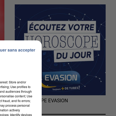
uer sans accepter
erest: Store and/or
tising; Use profiles to
tand audiences through
personalise content; Use
L'HOROSCOPE EVASION
 fraud, and fix errors;
 may process personal
mation actively
vices; Identify devices