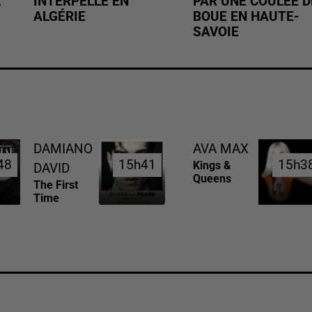
Z
INTERPELLÉ EN
PAR UNE COULÉE D
ALGÉRIE
BOUE EN HAUTE-
SAVOIE
DAMIANO
AVA MAX
48
48
15h41
15h41
15h3
15h3
Kings &
DAVID
Queens
The First
Time