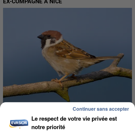
EX-COMPAGNE À NICE
Continuer sans accepter
APRÈS TOUTES CES CANICULES, LES REFUGES
Le respect de votre vie privée est
DE FAUNE SAUVAGE SONT...
notre priorité