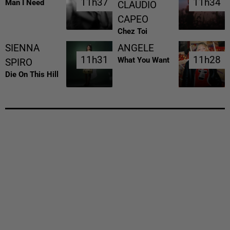
11h37
11h37
11h34
11h34
Man I Need
CLAUDIO
CAPEO
Chez Toi
SIENNA
ANGELE
11h31
11h31
11h28
11h28
What You Want
SPIRO
Die On This Hill