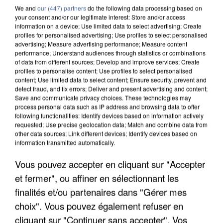
We and
our (447) partners
do the following data processing based on
your consent and/or our legitimate interest: Store and/or access
information on a device; Use limited data to select advertising; Create
profiles for personalised advertising; Use profiles to select personalised
advertising; Measure advertising performance; Measure content
performance; Understand audiences through statistics or combinations
of data from different sources; Develop and improve services; Create
profiles to personalise content; Use profiles to select personalised
content; Use limited data to select content; Ensure security, prevent and
detect fraud, and fix errors; Deliver and present advertising and content;
Save and communicate privacy choices. These technologies may
process personal data such as IP address and browsing data to offer
following functionalities: Identify devices based on information actively
requested; Use precise geolocation data; Match and combine data from
other data sources; Link different devices; Identify devices based on
information transmitted automatically.
L’UN DES FONDATEURS SUPPOSÉS DE LA DZ
Vous pouvez accepter en cliquant sur "Accepter
MAFIA INTERPELLÉ EN ALGÉRIE
et fermer", ou affiner en sélectionnant les
finalités et/ou partenaires dans "Gérer mes
choix". Vous pouvez également refuser en
cliquant sur "Continuer sans accepter". Vos