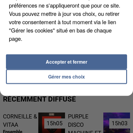
préférences ne s'appliqueront que pour ce site.
Vous pouvez mettre à jour vos choix, ou retirer
votre consentement à tout moment via le lien
"Gérer les cookies" situé en bas de chaque
page.
L’UN DES FONDATEURS SUPPOSÉS DE LA DZ
Accepter et fermer
MAFIA INTERPELLÉ EN ALGÉRIE
Gérer mes choix
RÉCEMMENT DIFFUSÉ
CORNEILLE &
PURPLE
15h05
15h05
15h03
15h03
VITAA
DISCO
Ensemble