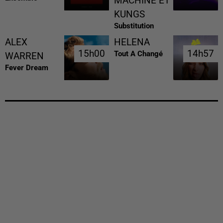
MACHINE ET
KUNGS
Substitution
ALEX
HELENA
15h00
15h00
14h57
14h57
Tout A Changé
WARREN
Fever Dream