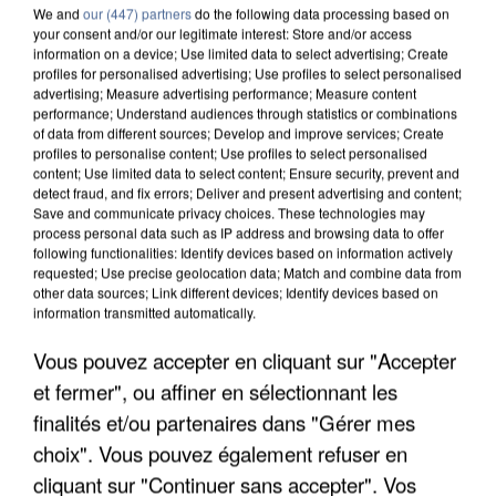
We and
our (447) partners
do the following data processing based on
your consent and/or our legitimate interest: Store and/or access
information on a device; Use limited data to select advertising; Create
profiles for personalised advertising; Use profiles to select personalised
advertising; Measure advertising performance; Measure content
performance; Understand audiences through statistics or combinations
of data from different sources; Develop and improve services; Create
profiles to personalise content; Use profiles to select personalised
content; Use limited data to select content; Ensure security, prevent and
detect fraud, and fix errors; Deliver and present advertising and content;
Save and communicate privacy choices. These technologies may
process personal data such as IP address and browsing data to offer
following functionalities: Identify devices based on information actively
requested; Use precise geolocation data; Match and combine data from
other data sources; Link different devices; Identify devices based on
APRÈS TOUTES CES CANICULES, LES REFUGES
information transmitted automatically.
DE FAUNE SAUVAGE SONT...
Vous pouvez accepter en cliquant sur "Accepter
et fermer", ou affiner en sélectionnant les
finalités et/ou partenaires dans "Gérer mes
choix". Vous pouvez également refuser en
cliquant sur "Continuer sans accepter". Vos