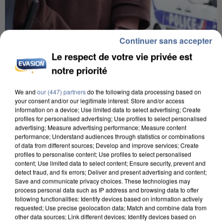
Continuer sans accepter
Le respect de votre vie privée est
notre priorité
We and
our (447) partners
do the following data processing based on
your consent and/or our legitimate interest: Store and/or access
information on a device; Use limited data to select advertising; Create
profiles for personalised advertising; Use profiles to select personalised
advertising; Measure advertising performance; Measure content
L’UN DES FONDATEURS SUPPOSÉS DE LA DZ
performance; Understand audiences through statistics or combinations
MAFIA INTERPELLÉ EN ALGÉRIE
of data from different sources; Develop and improve services; Create
profiles to personalise content; Use profiles to select personalised
content; Use limited data to select content; Ensure security, prevent and
detect fraud, and fix errors; Deliver and present advertising and content;
Save and communicate privacy choices. These technologies may
process personal data such as IP address and browsing data to offer
following functionalities: Identify devices based on information actively
requested; Use precise geolocation data; Match and combine data from
other data sources; Link different devices; Identify devices based on