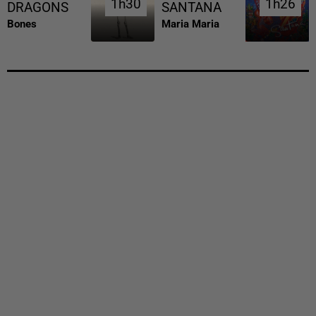
1h30
1h30
1h26
1h26
DRAGONS
SANTANA
Bones
Maria Maria