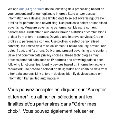
We and
our (447) partners
do the following data processing based on
your consent and/or our legitimate interest: Store and/or access
information on a device; Use limited data to select advertising; Create
profiles for personalised advertising; Use profiles to select personalised
advertising; Measure advertising performance; Measure content
performance; Understand audiences through statistics or combinations
of data from different sources; Develop and improve services; Create
profiles to personalise content; Use profiles to select personalised
content; Use limited data to select content; Ensure security, prevent and
detect fraud, and fix errors; Deliver and present advertising and content;
Save and communicate privacy choices. These technologies may
process personal data such as IP address and browsing data to offer
following functionalities: Identify devices based on information actively
requested; Use precise geolocation data; Match and combine data from
other data sources; Link different devices; Identify devices based on
information transmitted automatically.
UN SECOND CADRE DE LA DZ MAFIA
INTERPELLÉ EN ALGÉRIE
Vous pouvez accepter en cliquant sur "Accepter
et fermer", ou affiner en sélectionnant les
finalités et/ou partenaires dans "Gérer mes
choix". Vous pouvez également refuser en