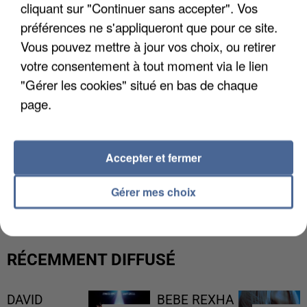
cliquant sur "Continuer sans accepter". Vos
préférences ne s'appliqueront que pour ce site.
Vous pouvez mettre à jour vos choix, ou retirer
votre consentement à tout moment via le lien
"Gérer les cookies" situé en bas de chaque
page.
Accepter et fermer
UNE TOURISTE DE L’OISE EMPORTÉE PAR UNE
COULÉE DE BOUE EN HAUTE-SAVOIE
Gérer mes choix
RÉCEMMENT DIFFUSÉ
DAVID
BEBE REXHA