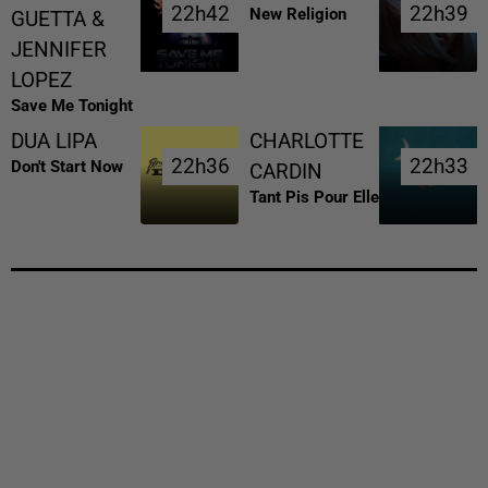
22h42
22h42
22h39
22h39
New Religion
GUETTA &
JENNIFER
LOPEZ
Save Me Tonight
DUA LIPA
CHARLOTTE
22h36
22h36
22h33
22h33
Don't Start Now
CARDIN
Tant Pis Pour Elle