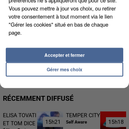
préférences ne s'appliqueront que pour ce site.
Vous pouvez mettre à jour vos choix, ou retirer
votre consentement à tout moment via le lien
"Gérer les cookies" situé en bas de chaque
page.
Accepter et fermer
L’UN DES FONDATEURS SUPPOSÉS DE LA DZ
MAFIA INTERPELLÉ EN ALGÉRIE
Gérer mes choix
RÉCEMMENT DIFFUSÉ
ELISA TOVATI
TEMPER CITY
15h21
15h21
15h18
15h18
Self Aware
ET TOM DICE