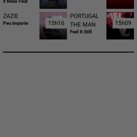
Il Nous Faut
ZAZIE
PORTUGAL
15h16
15h16
15h09
15h09
Peu Importe
THE MAN
Feel It Still