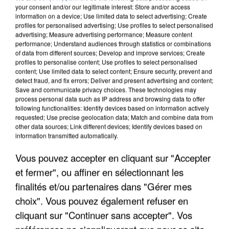
your consent and/or our legitimate interest: Store and/or access
information on a device; Use limited data to select advertising; Create
profiles for personalised advertising; Use profiles to select personalised
advertising; Measure advertising performance; Measure content
performance; Understand audiences through statistics or combinations
of data from different sources; Develop and improve services; Create
profiles to personalise content; Use profiles to select personalised
content; Use limited data to select content; Ensure security, prevent and
detect fraud, and fix errors; Deliver and present advertising and content;
Save and communicate privacy choices. These technologies may
process personal data such as IP address and browsing data to offer
following functionalities: Identify devices based on information actively
requested; Use precise geolocation data; Match and combine data from
other data sources; Link different devices; Identify devices based on
information transmitted automatically.
APRÈS TOUTES CES CANICULES, LES REFUGES
DE FAUNE SAUVAGE SONT...
Vous pouvez accepter en cliquant sur "Accepter
et fermer", ou affiner en sélectionnant les
finalités et/ou partenaires dans "Gérer mes
choix". Vous pouvez également refuser en
cliquant sur "Continuer sans accepter". Vos