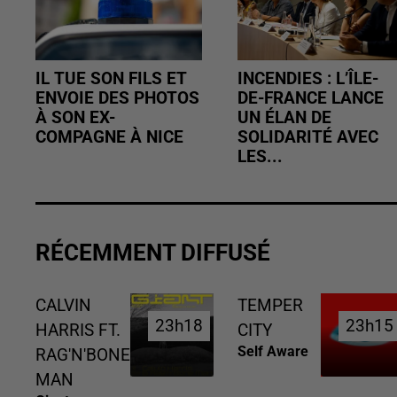
IL TUE SON FILS ET
INCENDIES : L’ÎLE-
ENVOIE DES PHOTOS
DE-FRANCE LANCE
À SON EX-
UN ÉLAN DE
COMPAGNE À NICE
SOLIDARITÉ AVEC
LES...
RÉCEMMENT DIFFUSÉ
CALVIN
TEMPER
23h18
23h18
23h15
23h15
HARRIS FT.
CITY
Self Aware
RAG'N'BONE
MAN