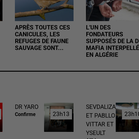
APRÈS TOUTES CES
L’UN DES
CANICULES, LES
FONDATEURS
REFUGES DE FAUNE
SUPPOSÉS DE LA D
SAUVAGE SONT...
MAFIA INTERPELL
EN ALGÉRIE
DR YARO
SEVDALIZA
23h13
23h13
23h1
23h1
Confirme
ET PABLLO
VITTAR ET
YSEULT