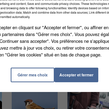
ertising and content; Save and communicate privacy choices. These technologies
and browsing data to offer following functionalities: Identify devices based on infor
eolocation data; Match and combine data from other data sources; Link different de
nsmitted automatically.
pter en cliquant sur "Accepter et fermer", ou affiner en
/ou partenaires dans "Gérer mes choix". Vous pouvez éga
riers se sont attelés à la pose de renforts de structur
"Continuer sans accepter". Vos préférences ne s'appliqu
ocaux annexes, ou encore les travaux de carrelage. P
uvez mettre à jour vos choix, ou retirer votre consenteme
timents proches ou encore d'isolation thermique par
en "Gérer les cookies" situé en bas de chaque page.
Gérer mes choix
Accepter et fermer