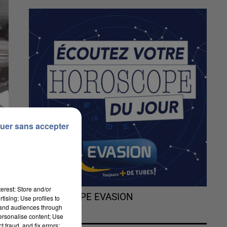
uer sans accepter
erest: Store and/or
L'HOROSCOPE EVASION
tising; Use profiles to
tand audiences through
personalise content; Use
 fraud, and fix errors;