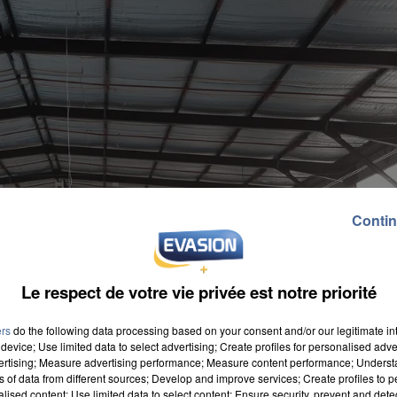
Contin
Le respect de votre vie privée est notre priorité
ers
do the following data processing based on your consent and/or our legitimate int
device; Use limited data to select advertising; Create profiles for personalised adver
vertising; Measure advertising performance; Measure content performance; Unders
ns of data from different sources; Develop and improve services; Create profiles to 
alised content; Use limited data to select content; Ensure security, prevent and detect