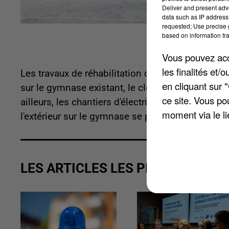
Deliver and present adv
data such as IP address 
requested; Use precise g
based on information tra
Vous pouvez acce
les finalités et
Les travaux de réhabilitation continuent. Les ouv
en cliquant sur 
sur le gymnase existant, le cloisonnement des l
ce site. Vous po
ailleurs, les chantiers d'électricité dans les bâ
moment via le li
l'extérieur sur le gymnase se poursuivent.
LES ARTICLES LES PLUS VUS