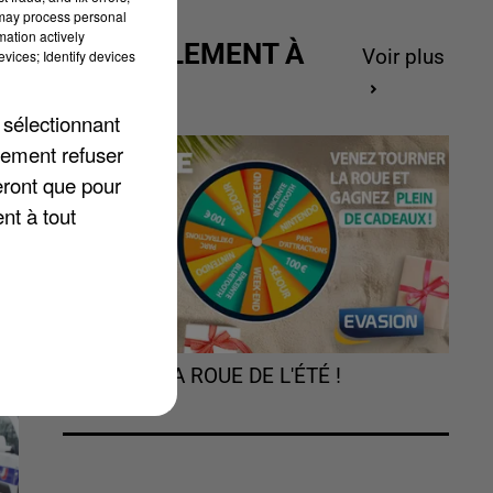
 may process personal
mation actively
ACTUELLEMENT À
Voir plus
vices; Identify devices
GAGNER
 sélectionnant
lement refuser
e
eront que pour
ar
nt à tout
TOURNEZ LA ROUE DE L'ÉTÉ !