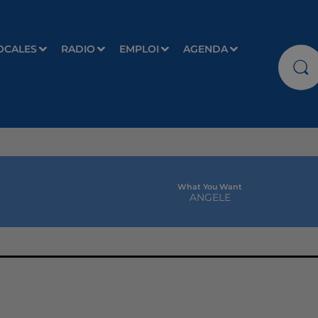
OCALES
RADIO
EMPLOI
AGENDA
What You Want
ANGELE