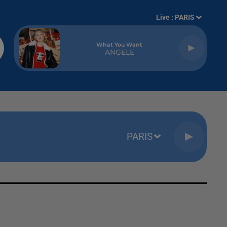
Live :
PARIS
What You Want
ANGELE
PARIS