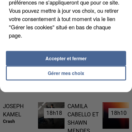
préférences ne s'appliqueront que pour ce site.
Vous pouvez mettre à jour vos choix, ou retirer
votre consentement à tout moment via le lien
"Gérer les cookies" situé en bas de chaque
page.
L’UN DES FONDATEURS SUPPOSÉS DE LA DZ
MAFIA INTERPELLÉ EN ALGÉRIE
Accepter et fermer
Gérer mes choix
RÉCEMMENT DIFFUSÉ
JOSEPH
CAMILA
18h18
18h18
18h10
18h10
KAMEL
CABELLO ET
Crash
SHAWN
MENDES