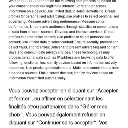
We and
our (447) partners
do the following data processing based on
your consent and/or our legitimate interest: Store and/or access
information on a device; Use limited data to select advertising; Create
profiles for personalised advertising; Use profiles to select personalised
advertising; Measure advertising performance; Measure content
performance; Understand audiences through statistics or combinations
of data from different sources; Develop and improve services; Create
profiles to personalise content; Use profiles to select personalised
content; Use limited data to select content; Ensure security, prevent and
detect fraud, and fix errors; Deliver and present advertising and content;
Save and communicate privacy choices. These technologies may
process personal data such as IP address and browsing data to offer
following functionalities: Identify devices based on information actively
APRÈS TOUTES CES CANICULES, LES REFUGES
requested; Use precise geolocation data; Match and combine data from
other data sources; Link different devices; Identify devices based on
DE FAUNE SAUVAGE SONT...
information transmitted automatically.
Vous pouvez accepter en cliquant sur "Accepter
et fermer", ou affiner en sélectionnant les
finalités et/ou partenaires dans "Gérer mes
choix". Vous pouvez également refuser en
cliquant sur "Continuer sans accepter". Vos