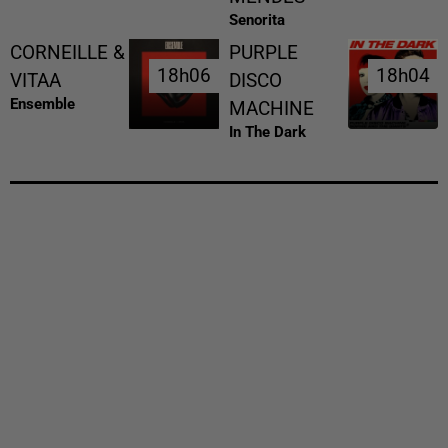
Senorita
CORNEILLE &
PURPLE
18h06
18h06
18h04
18h04
VITAA
DISCO
Ensemble
MACHINE
In The Dark