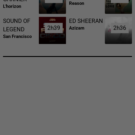
Reason
L'horizon
SOUND OF
ED SHEERAN
2h39
2h39
2h36
2h36
Azizam
LEGEND
San Francisco