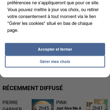
préférences ne s'appliqueront que pour ce site.
Vous pouvez mettre à jour vos choix, ou retirer
votre consentement à tout moment via le lien
"Gérer les cookies" situé en bas de chaque
page.
Accepter et fermer
L’UN DES FONDATEURS SUPPOSÉS DE LA DZ
Gérer mes choix
MAFIA INTERPELLÉ EN ALGÉRIE
RÉCEMMENT DIFFUSÉ
PIERRE
PINK
2h45
2h45
2h41
2h41
Just Give Me A
GARNIER