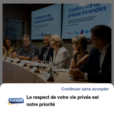
Continuer sans accepter
INCENDIES : L’ÎLE-DE-FRANCE LANCE UN ÉLAN
DE SOLIDARITÉ AVEC LES...
Le respect de votre vie privée est
notre priorité