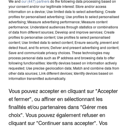
We and
our (447) partners
do the following data processing based on
your consent and/or our legitimate interest: Store and/or access
information on a device; Use limited data to select advertising; Create
profiles for personalised advertising; Use profiles to select personalised
advertising; Measure advertising performance; Measure content
performance; Understand audiences through statistics or combinations
of data from different sources; Develop and improve services; Create
profiles to personalise content; Use profiles to select personalised
content; Use limited data to select content; Ensure security, prevent and
detect fraud, and fix errors; Deliver and present advertising and content;
Save and communicate privacy choices. These technologies may
process personal data such as IP address and browsing data to offer
following functionalities: Identify devices based on information actively
requested; Use precise geolocation data; Match and combine data from
other data sources; Link different devices; Identify devices based on
information transmitted automatically.
APRÈS TOUTES CES CANICULES, LES REFUGES
DE FAUNE SAUVAGE SONT...
Vous pouvez accepter en cliquant sur "Accepter
et fermer", ou affiner en sélectionnant les
finalités et/ou partenaires dans "Gérer mes
choix". Vous pouvez également refuser en
cliquant sur "Continuer sans accepter". Vos