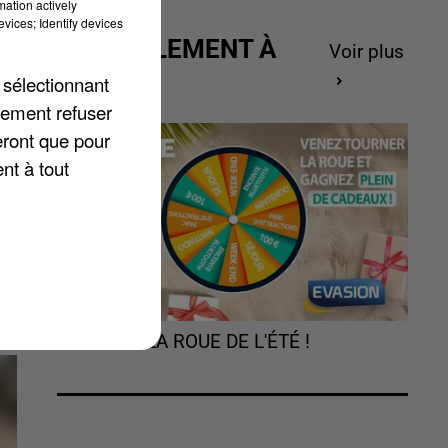
mation actively
vices; Identify devices
ACTUELLEMENT À
Voir plus
GAGNER
 sélectionnant
lement refuser
eront que pour
nt à tout
TOURNEZ LA ROUE DE L'ÉTÉ !