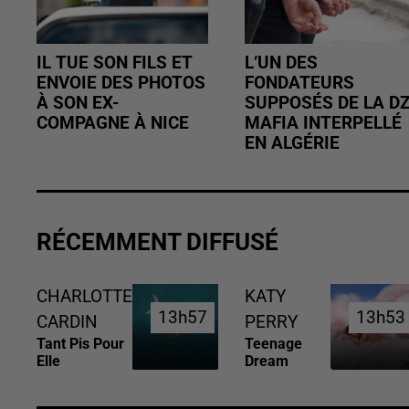
IL TUE SON FILS ET
L’UN DES
ENVOIE DES PHOTOS
FONDATEURS
À SON EX-
SUPPOSÉS DE LA D
COMPAGNE À NICE
MAFIA INTERPELLÉ
EN ALGÉRIE
RÉCEMMENT DIFFUSÉ
CHARLOTTE
KATY
13h57
13h57
13h53
13h53
CARDIN
PERRY
Tant Pis Pour
Teenage
Elle
Dream