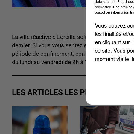
data such as IP address 
requested; Use precise g
based on information tra
Vous pouvez acce
les finalités et
La ville réactive « L'oreille solidaire », le dis
en cliquant sur 
dernier. Si vous vous sentez seul(e) et que vous
ce site. Vous po
période de confinement, contactez le 0800 88 1
moment via le li
du lundi au vendredi de 9h à 12h et de 14h à 16h
LES ARTICLES LES PLUS VUS