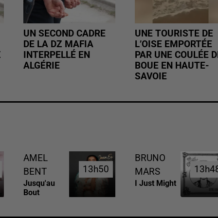
UN SECOND CADRE
UNE TOURISTE DE
DE LA DZ MAFIA
L’OISE EMPORTÉE
Z
INTERPELLÉ EN
PAR UNE COULÉE D
ALGÉRIE
BOUE EN HAUTE-
SAVOIE
AMEL
BRUNO
13h50
13h50
13h4
13h4
BENT
MARS
Jusqu'au
I Just Might
Bout