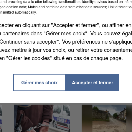
and browsing data to offer following functionalities: Identify devices based on infor
eolocation data; Match and combine data from other data sources; Link different de
nsmitted automatically.
pter en cliquant sur "Accepter et fermer", ou affiner en
/ou partenaires dans "Gérer mes choix". Vous pouvez éga
positif d'écoute et d'accompagnement lancé en mars
"Continuer sans accepter". Vos préférences ne s'appliqu
 avez besoin d'un soutien, d'une écoute pendant cette
uvez mettre à jour vos choix, ou retirer votre consenteme
1 82. Ce numéro vert est ouvert
en "Gérer les cookies" situé en bas de chaque page.
.
Gérer mes choix
Accepter et fermer