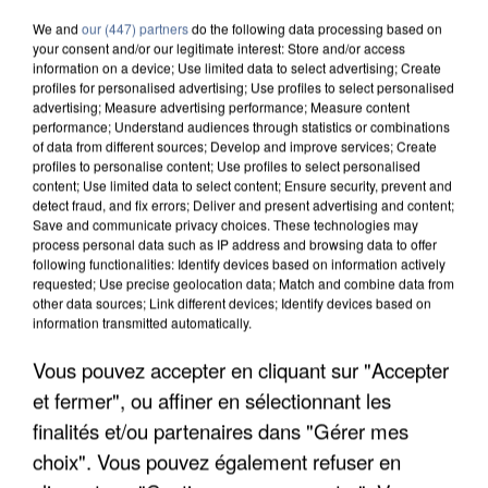
We and
our (447) partners
do the following data processing based on
your consent and/or our legitimate interest: Store and/or access
information on a device; Use limited data to select advertising; Create
profiles for personalised advertising; Use profiles to select personalised
advertising; Measure advertising performance; Measure content
performance; Understand audiences through statistics or combinations
of data from different sources; Develop and improve services; Create
profiles to personalise content; Use profiles to select personalised
content; Use limited data to select content; Ensure security, prevent and
detect fraud, and fix errors; Deliver and present advertising and content;
Save and communicate privacy choices. These technologies may
process personal data such as IP address and browsing data to offer
following functionalities: Identify devices based on information actively
requested; Use precise geolocation data; Match and combine data from
other data sources; Link different devices; Identify devices based on
information transmitted automatically.
LES DONNÉES DE 300 000 CLIENTS DÉROBÉES À
INTERMARCHÉ APRÈS UNE...
Vous pouvez accepter en cliquant sur "Accepter
et fermer", ou affiner en sélectionnant les
finalités et/ou partenaires dans "Gérer mes
choix". Vous pouvez également refuser en