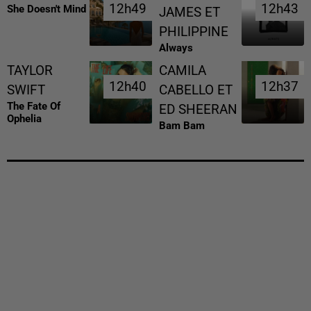
12h49
12h49
12h43
12h43
She Doesn't Mind
JAMES ET
PHILIPPINE
Always
TAYLOR
CAMILA
12h40
12h40
12h37
12h37
SWIFT
CABELLO ET
The Fate Of
ED SHEERAN
Ophelia
Bam Bam