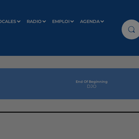
OCALES
RADIO
EMPLOI
AGENDA
End Of Beginning
DJO