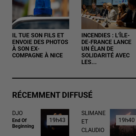
IL TUE SON FILS ET
INCENDIES : L’ÎLE-
ENVOIE DES PHOTOS
DE-FRANCE LANCE
À SON EX-
UN ÉLAN DE
COMPAGNE À NICE
SOLIDARITÉ AVEC
LES...
RÉCEMMENT DIFFUSÉ
DJO
SLIMANE
19h43
19h43
19h40
19h40
End Of
ET
Beginning
CLAUDIO