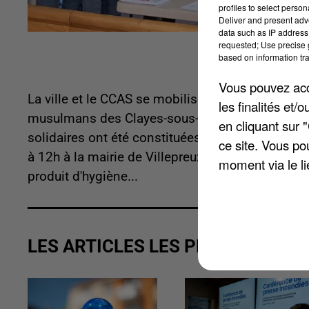
profiles to select person
Deliver and present adv
data such as IP address 
requested; Use precise g
based on information tra
Vous pouvez acce
La ville et le CCAS se mobilisent aux côtés de l'
les finalités et
musulmans des Clayes-sous-Bois pour aider ceux 
en cliquant sur 
solidaires ont été constituées et leur seront off
ce site. Vous po
à 12h à la mairie de Villepreux. Les boîtes cont
moment via le li
produit d'hygiène...
LES ARTICLES LES PLUS VUS