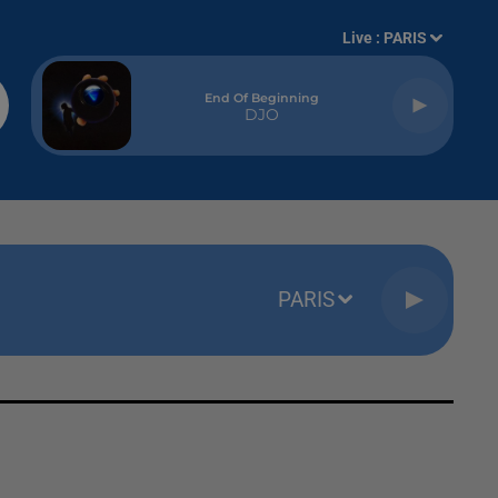
Live :
PARIS
End Of Beginning
DJO
PARIS