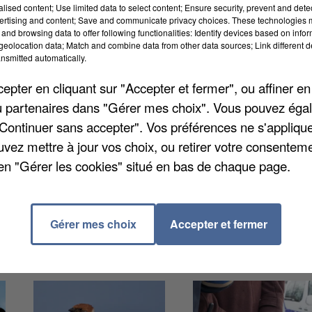
alised content; Use limited data to select content; Ensure security, prevent and detect
ertising and content; Save and communicate privacy choices. These technologies
and browsing data to offer following functionalities: Identify devices based on infor
eolocation data; Match and combine data from other data sources; Link different de
nsmitted automatically.
pter en cliquant sur "Accepter et fermer", ou affiner en
association paroissiale et de l'association des
/ou partenaires dans "Gérer mes choix". Vous pouvez éga
qui sont fragilisés par la crise. Près de 140 boîtes
"Continuer sans accepter". Vos préférences ne s'appliqu
ertes. La prochaine distribution aura lieu samedi de 1
uvez mettre à jour vos choix, ou retirer votre consenteme
iennent des denrées alimentaires, des friandises, un
en "Gérer les cookies" situé en bas de chaque page.
Gérer mes choix
Accepter et fermer