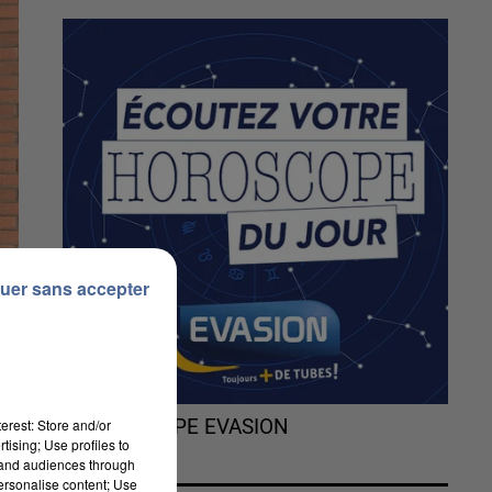
uer sans accepter
erest: Store and/or
L'HOROSCOPE EVASION
tising; Use profiles to
tand audiences through
personalise content; Use