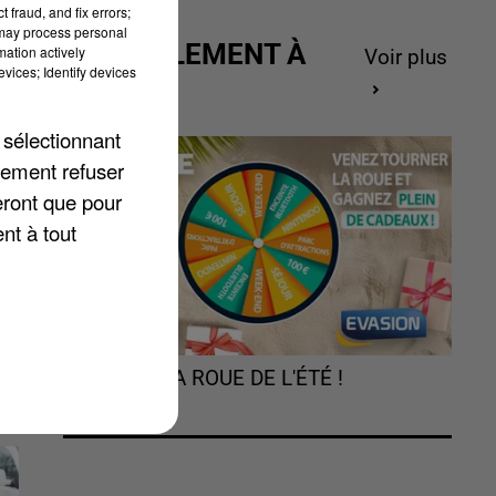
 fraud, and fix errors;
 may process personal
ACTUELLEMENT À
mation actively
Voir plus
vices; Identify devices
GAGNER
 sélectionnant
lement refuser
eront que pour
0h
nt à tout
TOURNEZ LA ROUE DE L'ÉTÉ !