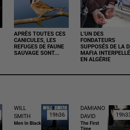
APRÈS TOUTES CES
L’UN DES
CANICULES, LES
FONDATEURS
REFUGES DE FAUNE
SUPPOSÉS DE LA D
SAUVAGE SONT...
MAFIA INTERPELL
EN ALGÉRIE
WILL
DAMIANO
19h36
19h36
19h3
19h3
SMITH
DAVID
Men In Black
The First
Time