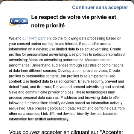
Continuer sans accepter
Le respect de votre vie privée est
notre priorité
We and
our (447) partners
do the following data processing based on
your consent and/or our legitimate interest: Store and/or access
INCENDIES : L’ÎLE-DE-FRANCE LANCE UN ÉLAN
information on a device; Use limited data to select advertising; Create
DE SOLIDARITÉ AVEC LES...
profiles for personalised advertising; Use profiles to select personalised
advertising; Measure advertising performance; Measure content
performance; Understand audiences through statistics or combinations
of data from different sources; Develop and improve services; Create
profiles to personalise content; Use profiles to select personalised
content; Use limited data to select content; Ensure security, prevent and
detect fraud, and fix errors; Deliver and present advertising and content;
Save and communicate privacy choices. These technologies may
process personal data such as IP address and browsing data to offer
following functionalities: Identify devices based on information actively
requested; Use precise geolocation data; Match and combine data from
other data sources; Link different devices; Identify devices based on
information transmitted automatically.
Vous pouvez accepter en cliquant sur "Accepter