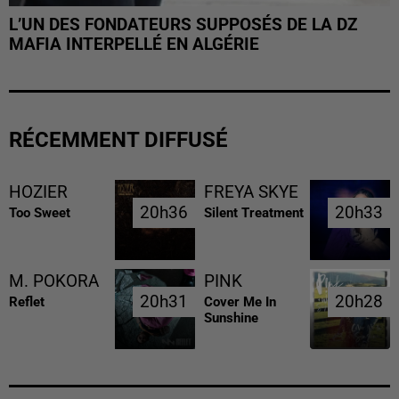
L’UN DES FONDATEURS SUPPOSÉS DE LA DZ
MAFIA INTERPELLÉ EN ALGÉRIE
RÉCEMMENT DIFFUSÉ
HOZIER
FREYA SKYE
20h36
20h36
20h33
20h33
Too Sweet
Silent Treatment
M. POKORA
PINK
20h31
20h31
20h28
20h28
Reflet
Cover Me In
Sunshine