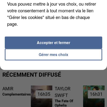
Vous pouvez mettre à jour vos choix, ou retirer
votre consentement à tout moment via le lien
"Gérer les cookies" situé en bas de chaque
page.
Accepter et fermer
L’UN DES FONDATEURS SUPPOSÉS DE LA DZ
MAFIA INTERPELLÉ EN ALGÉRIE
Gérer mes choix
RÉCEMMENT DIFFUSÉ
AMIR
TAYLOR
16h35
16h35
16h31
16h31
Complementaires
SWIFT
The Fate Of
Ophelia