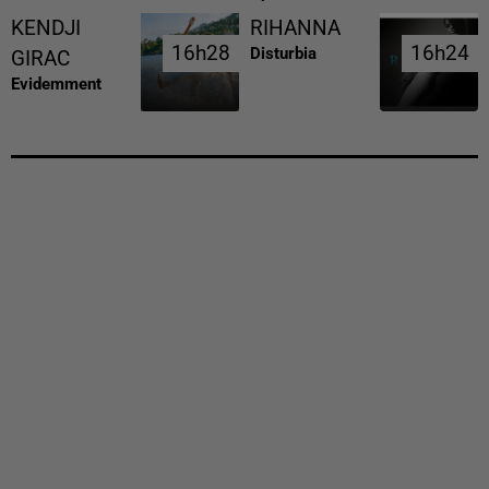
KENDJI
RIHANNA
16h28
16h28
16h24
16h24
Disturbia
GIRAC
Evidemment