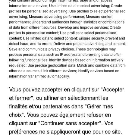
information on a device; Use limited data to select advertising; Create
profiles for personalised advertising; Use profiles to select personalised
advertising; Measure advertising performance; Measure content
performance; Understand audiences through statistics or combinations
of data from different sources; Develop and improve services; Create
profiles to personalise content; Use profiles to select personalised
content; Use limited data to select content; Ensure security, prevent and
detect fraud, and fix errors; Deliver and present advertising and content;
Save and communicate privacy choices. These technologies may
process personal data such as IP address and browsing data to offer
following functionalities: Identify devices based on information actively
requested; Use precise geolocation data; Match and combine data from
other data sources; Link different devices; Identify devices based on
APRÈS TOUTES CES CANICULES, LES REFUGES
information transmitted automatically.
DE FAUNE SAUVAGE SONT...
Vous pouvez accepter en cliquant sur "Accepter
et fermer", ou affiner en sélectionnant les
finalités et/ou partenaires dans "Gérer mes
choix". Vous pouvez également refuser en
cliquant sur "Continuer sans accepter". Vos
préférences ne s'appliqueront que pour ce site.