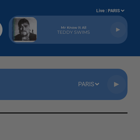
Live :
PARIS
Mr Know It All
TEDDY SWIMS
PARIS