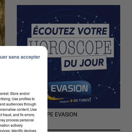
uer sans accepter
erest: Store and/or
tising; Use profiles to
tand audiences through
personalise content; Use
L'HOROSCOPE EVASION
 fraud, and fix errors;
 may process personal
mation actively
vices; Identify devices