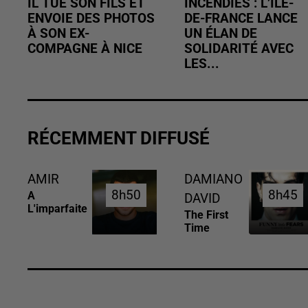
IL TUE SON FILS ET
INCENDIES : L’ÎLE-
ENVOIE DES PHOTOS
DE-FRANCE LANCE
À SON EX-
UN ÉLAN DE
COMPAGNE À NICE
SOLIDARITÉ AVEC
LES...
RÉCEMMENT DIFFUSÉ
AMIR
DAMIANO
8h50
8h50
8h45
8h45
A
DAVID
L'imparfaite
The First
Time