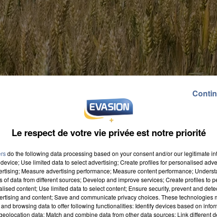
Contin
Le respect de votre vie privée est notre priorité
ers
do the following data processing based on your consent and/or our legitimate int
device; Use limited data to select advertising; Create profiles for personalised adver
vertising; Measure advertising performance; Measure content performance; Unders
ns of data from different sources; Develop and improve services; Create profiles to 
alised content; Use limited data to select content; Ensure security, prevent and detect
ertising and content; Save and communicate privacy choices. These technologies
and browsing data to offer following functionalities: Identify devices based on infor
 fait le point. Alors que l'été est là depuis peu, de
eolocation data; Match and combine data from other data sources; Link different de