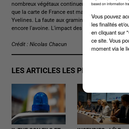
nombreux végétaux continuent de laisser s'échapp
based on information tra
que la carte de France est majoritairement coloré
Vous pouvez acce
Yvelines. La faute aux graminées, dont font partie
les finalités et
encore l'avoine. L'impact des pollens de tilleul
en cliquant sur 
ce site. Vous po
Crédit : Nicolas Chacun
moment via le li
LES ARTICLES LES PLUS VUS