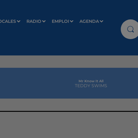
OCALES
RADIO
EMPLOI
AGENDA
Mr Know It All
TEDDY SWIMS