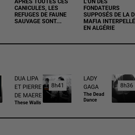
APRÈS TOUTES CES
L’UN DES
CANICULES, LES
FONDATEURS
REFUGES DE FAUNE
SUPPOSÉS DE LA D
SAUVAGE SONT...
MAFIA INTERPELL
EN ALGÉRIE
DUA LIPA
LADY
8h41
8h41
8h36
8h36
ET PIERRE
GAGA
The Dead
DE MAERE
Dance
These Walls