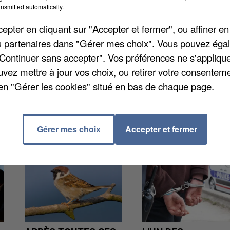
er leurs pollens, qui servent à la reproduction. Alor
nsmitted automatically.
e en rouge, soit un impact sanitaire « élevé », dans l
pter en cliquant sur "Accepter et fermer", ou affiner en
 les céréales telles que le blé, l'orge, le maïs ou
/ou partenaires dans "Gérer mes choix". Vous pouvez éga
s ou encore de châtaigniers reste minime.
"Continuer sans accepter". Vos préférences ne s'appliqu
uvez mettre à jour vos choix, ou retirer votre consenteme
en "Gérer les cookies" situé en bas de chaque page.
Gérer mes choix
Accepter et fermer