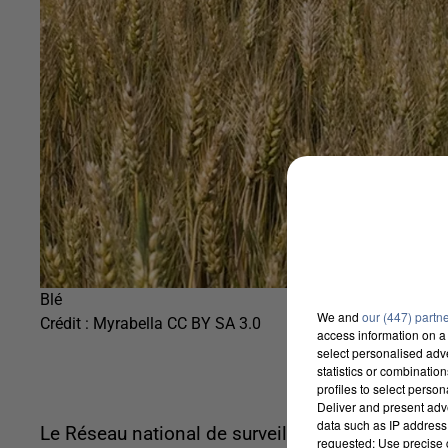
Blé
We and
our (447) partn
Crédit :
Myrabella CC BY SA 3.0
access information on a 
select personalised ad
statistics or combinatio
profiles to select person
Deliver and present adv
data such as IP address 
Le Réseau national de surveillance aérobiologique
requested; Use precise g