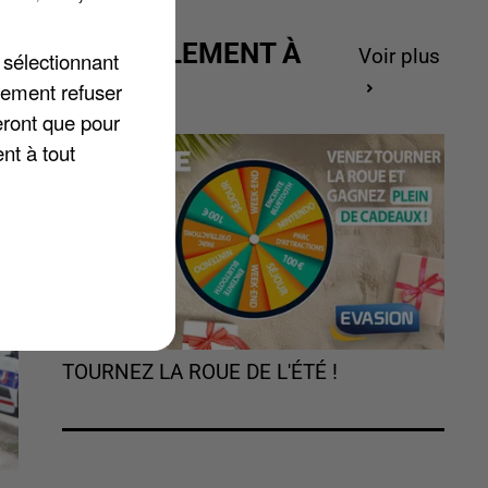
s
es
ACTUELLEMENT À
Voir plus
 sélectionnant
GAGNER
lement refuser
eront que pour
nt à tout
TOURNEZ LA ROUE DE L'ÉTÉ !