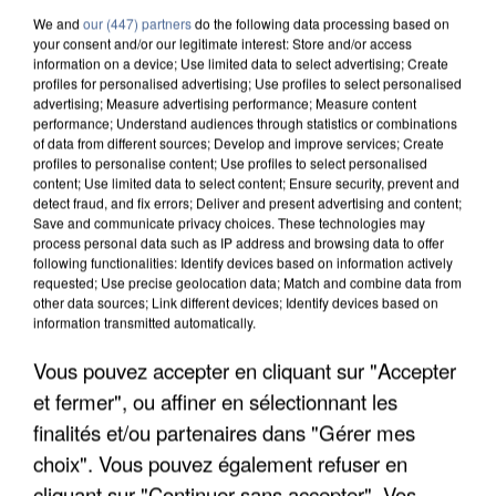
We and
our (447) partners
do the following data processing based on
your consent and/or our legitimate interest: Store and/or access
information on a device; Use limited data to select advertising; Create
profiles for personalised advertising; Use profiles to select personalised
advertising; Measure advertising performance; Measure content
performance; Understand audiences through statistics or combinations
of data from different sources; Develop and improve services; Create
profiles to personalise content; Use profiles to select personalised
content; Use limited data to select content; Ensure security, prevent and
detect fraud, and fix errors; Deliver and present advertising and content;
Save and communicate privacy choices. These technologies may
process personal data such as IP address and browsing data to offer
following functionalities: Identify devices based on information actively
requested; Use precise geolocation data; Match and combine data from
other data sources; Link different devices; Identify devices based on
information transmitted automatically.
APRÈS TOUTES CES CANICULES, LES REFUGES
Vous pouvez accepter en cliquant sur "Accepter
DE FAUNE SAUVAGE SONT...
et fermer", ou affiner en sélectionnant les
finalités et/ou partenaires dans "Gérer mes
choix". Vous pouvez également refuser en
cliquant sur "Continuer sans accepter". Vos