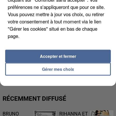
préférences ne s'appliqueront que pour ce site.
Vous pouvez mettre à jour vos choix, ou retirer
votre consentement à tout moment via le lien
"Gérer les cookies" situé en bas de chaque
page.
Accepter et fermer
L’UN DES FONDATEURS SUPPOSÉS DE LA DZ
Gérer mes choix
MAFIA INTERPELLÉ EN ALGÉRIE
RÉCEMMENT DIFFUSÉ
BRUNO
RIHANNA ET