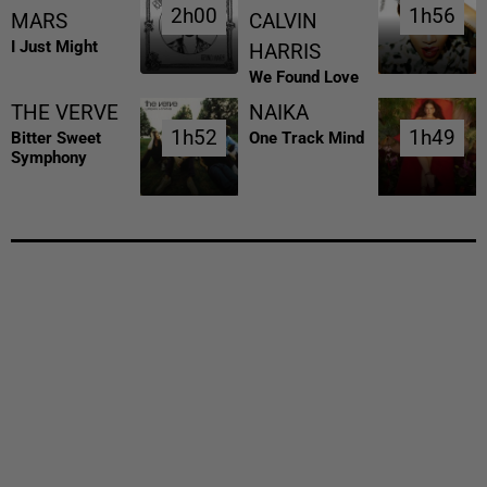
2h00
2h00
1h56
1h56
MARS
CALVIN
I Just Might
HARRIS
We Found Love
THE VERVE
NAIKA
1h52
1h52
1h49
1h49
Bitter Sweet
One Track Mind
Symphony