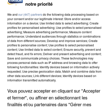
notre priorité
INCENDIES : L’ÎLE-DE-FRANCE LANCE UN ÉLAN
DE SOLIDARITÉ AVEC LES...
We and
our (447) partners
do the following data processing based on
your consent and/or our legitimate interest: Store and/or access
information on a device; Use limited data to select advertising; Create
profiles for personalised advertising; Use profiles to select personalised
advertising; Measure advertising performance; Measure content
performance; Understand audiences through statistics or combinations
of data from different sources; Develop and improve services; Create
profiles to personalise content; Use profiles to select personalised
content; Use limited data to select content; Ensure security, prevent and
detect fraud, and fix errors; Deliver and present advertising and content;
Save and communicate privacy choices. These technologies may
process personal data such as IP address and browsing data to offer
following functionalities: Identify devices based on information actively
requested; Use precise geolocation data; Match and combine data from
other data sources; Link different devices; Identify devices based on
information transmitted automatically.
Vous pouvez accepter en cliquant sur "Accepter
et fermer", ou affiner en sélectionnant les
APRÈS TOUTES CES CANICULES, LES REFUGES
DE FAUNE SAUVAGE SONT...
finalités et/ou partenaires dans "Gérer mes