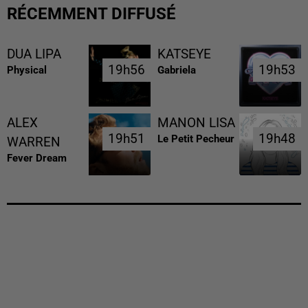
RÉCEMMENT DIFFUSÉ
DUA LIPA
KATSEYE
19h56
19h56
19h53
19h53
Physical
Gabriela
ALEX
MANON LISA
19h51
19h51
19h48
19h48
Le Petit Pecheur
WARREN
Fever Dream