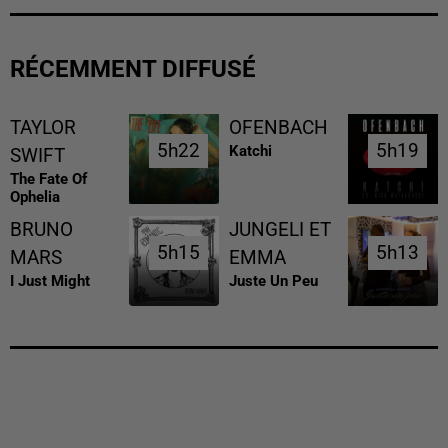
RÉCEMMENT DIFFUSÉ
TAYLOR
OFENBACH
5h22
5h22
5h19
5h19
Katchi
SWIFT
The Fate Of
Ophelia
BRUNO
JUNGELI ET
5h15
5h15
5h13
5h13
MARS
EMMA
I Just Might
Juste Un Peu