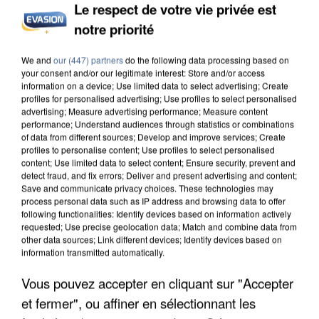
Le respect de votre vie privée est
notre priorité
INCENDIES : L’ÎLE-DE-FRANCE LANCE UN ÉLAN
We and
our (447) partners
do the following data processing based on
DE SOLIDARITÉ AVEC LES...
your consent and/or our legitimate interest: Store and/or access
information on a device; Use limited data to select advertising; Create
profiles for personalised advertising; Use profiles to select personalised
advertising; Measure advertising performance; Measure content
performance; Understand audiences through statistics or combinations
of data from different sources; Develop and improve services; Create
profiles to personalise content; Use profiles to select personalised
content; Use limited data to select content; Ensure security, prevent and
detect fraud, and fix errors; Deliver and present advertising and content;
Save and communicate privacy choices. These technologies may
process personal data such as IP address and browsing data to offer
following functionalities: Identify devices based on information actively
requested; Use precise geolocation data; Match and combine data from
other data sources; Link different devices; Identify devices based on
information transmitted automatically.
Vous pouvez accepter en cliquant sur "Accepter
et fermer", ou affiner en sélectionnant les