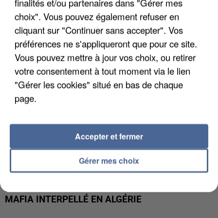
APRÈS TOUTES CES CANICULES, LES REFUGES
finalités et/ou partenaires dans "Gérer mes
DE FAUNE SAUVAGE SONT...
choix". Vous pouvez également refuser en
cliquant sur "Continuer sans accepter". Vos
préférences ne s'appliqueront que pour ce site.
Vous pouvez mettre à jour vos choix, ou retirer
votre consentement à tout moment via le lien
"Gérer les cookies" situé en bas de chaque
page.
Accepter et fermer
Gérer mes choix
L’UN DES FONDATEURS SUPPOSÉS DE LA DZ
MAFIA INTERPELLÉ EN ALGÉRIE