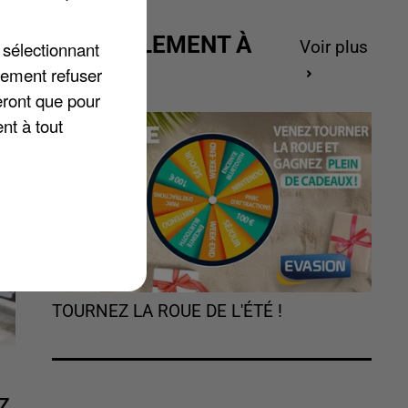
ne
ACTUELLEMENT À
 sélectionnant
Voir plus
GAGNER
lement refuser
eront que pour
nt à tout
TOURNEZ LA ROUE DE L'ÉTÉ !
Z