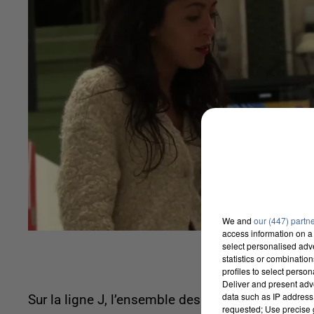
We and
our (447) partn
access information on a 
select personalised ad
statistics or combinatio
profiles to select person
Deliver and present adv
data such as IP address 
Sur la ligne J, l’ensemble des branches sera dess
requested; Use precise g