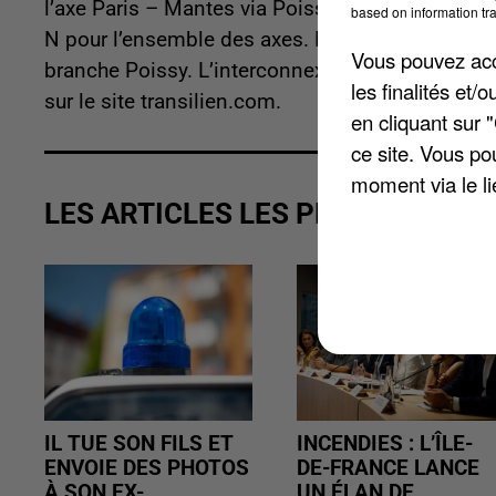
l’axe Paris – Mantes via Poissy avec un trafic limi
based on information tra
N pour l’ensemble des axes. Et toujours un train
Vous pouvez acce
branche Poissy. L’interconnexion reste assurée à
les finalités et
sur le site transilien.com.
en cliquant sur 
ce site. Vous po
moment via le li
LES ARTICLES LES PLUS VUS
IL TUE SON FILS ET
INCENDIES : L’ÎLE-
ENVOIE DES PHOTOS
DE-FRANCE LANCE
À SON EX-
UN ÉLAN DE