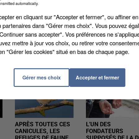
té à deux trains sur trois. Un train sur deux sur la lig
nsmitted automatically.
 sur deux sur le RER A en heures de pointe sur la
pter en cliquant sur "Accepter et fermer", ou affiner en
 Nanterre - Préfecture Les horaires sont disponibles
/ou partenaires dans "Gérer mes choix". Vous pouvez éga
"Continuer sans accepter". Vos préférences ne s'appliqu
uvez mettre à jour vos choix, ou retirer votre consenteme
en "Gérer les cookies" situé en bas de chaque page.
Gérer mes choix
Accepter et fermer
APRÈS TOUTES CES
L’UN DES
CANICULES, LES
FONDATEURS
REFUGES DE FAUNE
SUPPOSÉS DE LA D