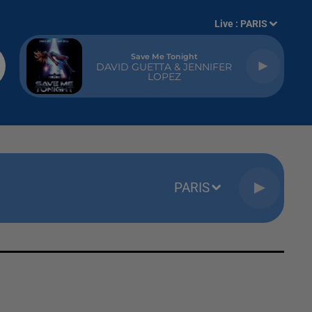
Live :
PARIS
Save Me Tonight
DAVID GUETTA & JENNIFER
LOPEZ
PARIS