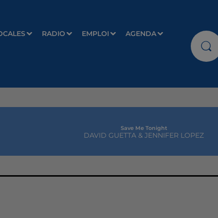
OCALES
RADIO
EMPLOI
AGENDA
Save Me Tonight
DAVID GUETTA & JENNIFER LOPEZ