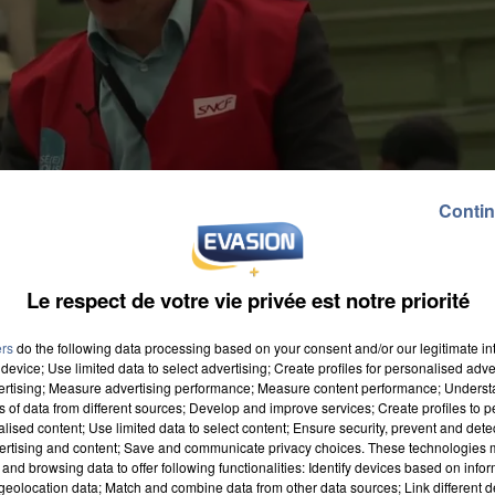
Contin
Le respect de votre vie privée est notre priorité
ers
do the following data processing based on your consent and/or our legitimate int
device; Use limited data to select advertising; Create profiles for personalised adver
vertising; Measure advertising performance; Measure content performance; Unders
ns of data from different sources; Develop and improve services; Create profiles to 
alised content; Use limited data to select content; Ensure security, prevent and detect
ertising and content; Save and communicate privacy choices. These technologies
and browsing data to offer following functionalities: Identify devices based on infor
ervi avec un train sur deux en circulation, excepté su
eolocation data; Match and combine data from other data sources; Link different de