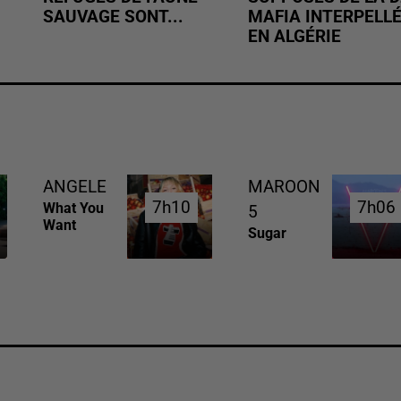
SAUVAGE SONT...
MAFIA INTERPELL
EN ALGÉRIE
ANGELE
MAROON
7h10
7h10
7h06
7h06
What You
5
Want
Sugar