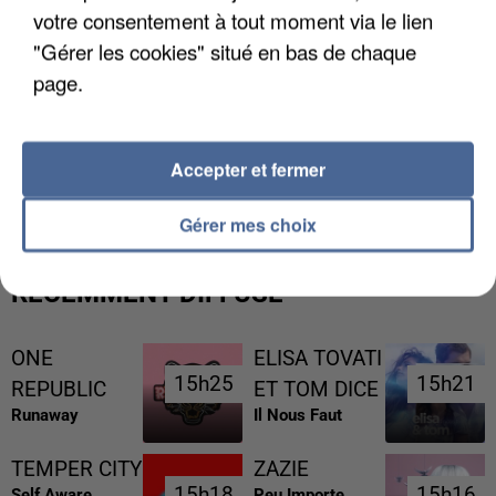
votre consentement à tout moment via le lien
"Gérer les cookies" situé en bas de chaque
page.
L’UN DES FONDATEURS SUPPOSÉS DE LA DZ
Accepter et fermer
MAFIA INTERPELLÉ EN ALGÉRIE
Gérer mes choix
RÉCEMMENT DIFFUSÉ
ONE
ELISA TOVATI
15h25
15h25
15h21
15h21
REPUBLIC
ET TOM DICE
Runaway
Il Nous Faut
TEMPER CITY
ZAZIE
15h18
15h18
15h16
15h16
Self Aware
Peu Importe