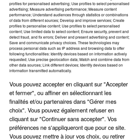
profiles for personalised advertising; Use profiles to select personalised
advertising; Measure advertising performance; Measure content
performance; Understand audiences through statistics or combinations
of data from different sources; Develop and improve services; Create
profiles to personalise content; Use profiles to select personalised
content; Use limited data to select content; Ensure security, prevent and
detect fraud, and fix errors; Deliver and present advertising and content;
Save and communicate privacy choices. These technologies may
process personal data such as IP address and browsing data to offer
following functionalities: Identify devices based on information actively
requested; Use precise geolocation data; Match and combine data from
APRÈS TOUTES CES CANICULES, LES REFUGES
other data sources; Link different devices; Identify devices based on
DE FAUNE SAUVAGE SONT...
information transmitted automatically.
Vous pouvez accepter en cliquant sur "Accepter
et fermer", ou affiner en sélectionnant les
finalités et/ou partenaires dans "Gérer mes
choix". Vous pouvez également refuser en
cliquant sur "Continuer sans accepter". Vos
préférences ne s'appliqueront que pour ce site.
Vous pouvez mettre à jour vos choix, ou retirer