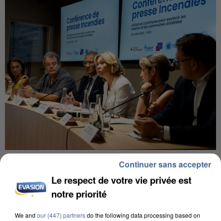
INCENDIES : L’ÎLE-DE-FRANCE LANCE UN ÉLAN
Continuer sans accepter
DE SOLIDARITÉ AVEC LES...
Le respect de votre vie privée est
notre priorité
We and
our (447) partners
do the following data processing based on