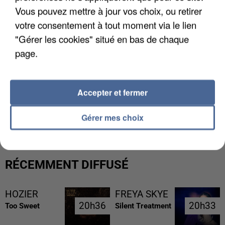
Vous pouvez mettre à jour vos choix, ou retirer
votre consentement à tout moment via le lien
"Gérer les cookies" situé en bas de chaque
page.
Accepter et fermer
L’UN DES FONDATEURS SUPPOSÉS DE LA DZ
MAFIA INTERPELLÉ EN ALGÉRIE
Gérer mes choix
RÉCEMMENT DIFFUSÉ
HOZIER
FREYA SKYE
20h36
20h36
20h33
20h33
Too Sweet
Silent Treatment