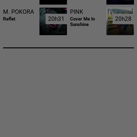
M. POKORA
PINK
20h31
20h31
20h28
20h28
Reflet
Cover Me In
Sunshine