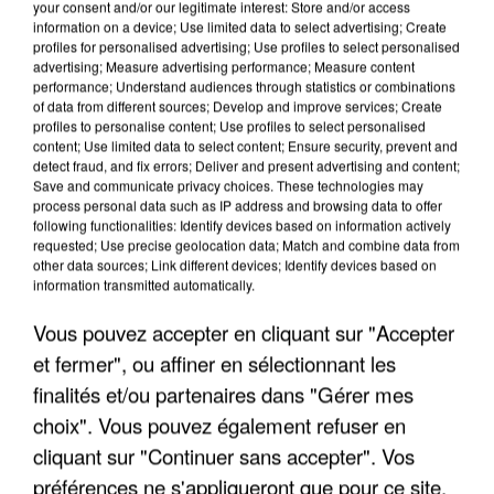
your consent and/or our legitimate interest: Store and/or access
information on a device; Use limited data to select advertising; Create
profiles for personalised advertising; Use profiles to select personalised
advertising; Measure advertising performance; Measure content
performance; Understand audiences through statistics or combinations
of data from different sources; Develop and improve services; Create
profiles to personalise content; Use profiles to select personalised
content; Use limited data to select content; Ensure security, prevent and
detect fraud, and fix errors; Deliver and present advertising and content;
Save and communicate privacy choices. These technologies may
process personal data such as IP address and browsing data to offer
following functionalities: Identify devices based on information actively
requested; Use precise geolocation data; Match and combine data from
other data sources; Link different devices; Identify devices based on
information transmitted automatically.
APRÈS TOUTES CES CANICULES, LES REFUGES
DE FAUNE SAUVAGE SONT...
Vous pouvez accepter en cliquant sur "Accepter
et fermer", ou affiner en sélectionnant les
finalités et/ou partenaires dans "Gérer mes
choix". Vous pouvez également refuser en
cliquant sur "Continuer sans accepter". Vos
préférences ne s'appliqueront que pour ce site.