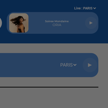
Live :
PARIS
Soiree Mondaine
ORIA
PARIS