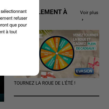
 sélectionnant
ACTUELLEMENT À
ar
Voir plus
lement refuser
GAGNER
eront que pour
nt à tout
TOURNEZ LA ROUE DE L'ÉTÉ !