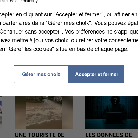
nsmitted automatically.
pter en cliquant sur "Accepter et fermer", ou affiner en
? Ne manquez pas la semaine de l’emploi organisée p
/ou partenaires dans "Gérer mes choix". Vous pouvez éga
ujourd'hui. Un atelier thématique différent est proposé
"Continuer sans accepter". Vos préférences ne s'appliqu
e seront des conseils pour la recherche d’emploi. Il
uvez mettre à jour vos choix, ou retirer votre consenteme
en "Gérer les cookies" situé en bas de chaque page.
Gérer mes choix
Accepter et fermer
UNE TOURISTE DE
LES DONNÉES DE