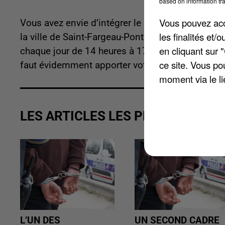
based on information tra
Vous pouvez acce
Vous avez envie d’intégrer le monde du travail 
les finalités et
la ville de Saint-Fargeau-Ponthierry, à partir d'a
en cliquant sur 
chaque jour de 14 heures à 17 heures. Ce lundi c
ce site. Vous po
faut évidemment apporter votre CV.
moment via le li
LES ARTICLES LES PLUS VUS
L’UN DES
UN SECOND CADRE