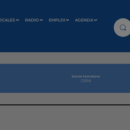
OCALES
RADIO
EMPLOI
AGENDA
Soiree Mondaine
ORIA