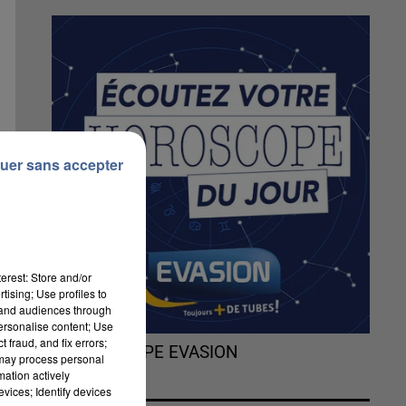
uer sans accepter
erest: Store and/or
tising; Use profiles to
tand audiences through
personalise content; Use
 fraud, and fix errors;
L'HOROSCOPE EVASION
 may process personal
mation actively
vices; Identify devices