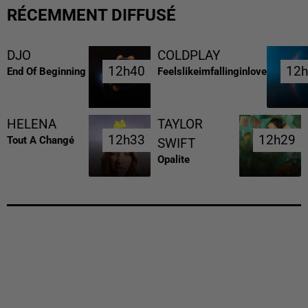
RÉCEMMENT DIFFUSÉ
DJO
COLDPLAY
12h40
12h40
12
12
End Of Beginning
Feelslikeimfallinginlove
HELENA
TAYLOR
12h33
12h33
12h29
12h29
Tout A Changé
SWIFT
Opalite