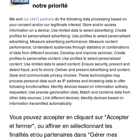
notre priorité
L’UN DES FONDATEURS SUPPOSÉS DE LA DZ
MAFIA INTERPELLÉ EN ALGÉRIE
We and
our (447) partners
do the following data processing based on
your consent and/or our legitimate interest: Store and/or access
information on a device; Use limited data to select advertising; Create
profiles for personalised advertising; Use profiles to select personalised
advertising; Measure advertising performance; Measure content
performance; Understand audiences through statistics or combinations
of data from different sources; Develop and improve services; Create
profiles to personalise content; Use profiles to select personalised
content; Use limited data to select content; Ensure security, prevent and
detect fraud, and fix errors; Deliver and present advertising and content;
Save and communicate privacy choices. These technologies may
process personal data such as IP address and browsing data to offer
following functionalities: Identify devices based on information actively
requested; Use precise geolocation data; Match and combine data from
other data sources; Link different devices; Identify devices based on
information transmitted automatically.
Vous pouvez accepter en cliquant sur "Accepter
et fermer", ou affiner en sélectionnant les
UN SECOND CADRE DE LA DZ MAFIA
INTERPELLÉ EN ALGÉRIE
finalités et/ou partenaires dans "Gérer mes