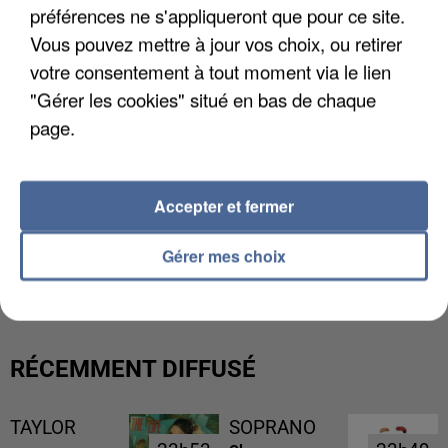
préférences ne s'appliqueront que pour ce site.
Vous pouvez mettre à jour vos choix, ou retirer
votre consentement à tout moment via le lien
"Gérer les cookies" situé en bas de chaque
page.
Accepter et fermer
L’UN DES FONDATEURS SUPPOSÉS DE LA DZ
Gérer mes choix
MAFIA INTERPELLÉ EN ALGÉRIE
RÉCEMMENT DIFFUSÉ
TAYLOR
SOPRANO