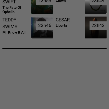
23h53
23h53
23h49
23h49
Clown
SWIFT
The Fate Of
Ophelia
TEDDY
CESAR
23h46
23h46
23h43
23h43
Liberta
SWIMS
Mr Know It All