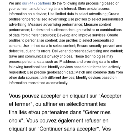
We and
our (447) partners
do the following data processing based on
your consent and/or our legitimate interest: Store and/or access
information on a device; Use limited data to select advertising; Create
profiles for personalised advertising; Use profiles to select personalised
advertising; Measure advertising performance; Measure content
performance; Understand audiences through statistics or combinations
of data from different sources; Develop and improve services; Create
profiles to personalise content; Use profiles to select personalised
content; Use limited data to select content; Ensure security, prevent and
detect fraud, and fix errors; Deliver and present advertising and content;
Save and communicate privacy choices. These technologies may
process personal data such as IP address and browsing data to offer
following functionalities: Identify devices based on information actively
requested; Use precise geolocation data; Match and combine data from
other data sources; Link different devices; Identify devices based on
information transmitted automatically.
APRÈS TOUTES CES CANICULES, LES REFUGES
Vous pouvez accepter en cliquant sur "Accepter
DE FAUNE SAUVAGE SONT...
et fermer", ou affiner en sélectionnant les
finalités et/ou partenaires dans "Gérer mes
choix". Vous pouvez également refuser en
cliquant sur "Continuer sans accepter". Vos