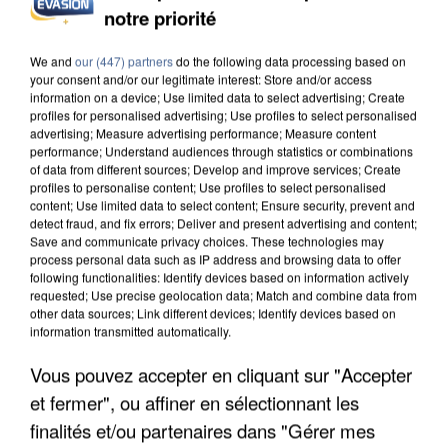
notre priorité
UN SECOND CADRE DE LA DZ MAFIA
INTERPELLÉ EN ALGÉRIE
We and
our (447) partners
do the following data processing based on
your consent and/or our legitimate interest: Store and/or access
information on a device; Use limited data to select advertising; Create
profiles for personalised advertising; Use profiles to select personalised
advertising; Measure advertising performance; Measure content
performance; Understand audiences through statistics or combinations
of data from different sources; Develop and improve services; Create
profiles to personalise content; Use profiles to select personalised
content; Use limited data to select content; Ensure security, prevent and
detect fraud, and fix errors; Deliver and present advertising and content;
Save and communicate privacy choices. These technologies may
process personal data such as IP address and browsing data to offer
following functionalities: Identify devices based on information actively
requested; Use precise geolocation data; Match and combine data from
other data sources; Link different devices; Identify devices based on
information transmitted automatically.
Vous pouvez accepter en cliquant sur "Accepter
et fermer", ou affiner en sélectionnant les
UNE TOURISTE DE L’OISE EMPORTÉE PAR UNE
finalités et/ou partenaires dans "Gérer mes
COULÉE DE BOUE EN HAUTE-SAVOIE