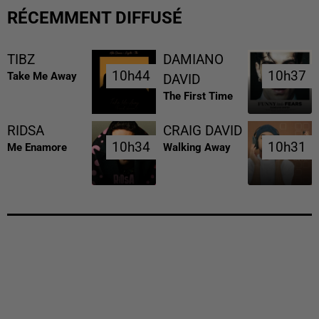
RÉCEMMENT DIFFUSÉ
TIBZ
DAMIANO
10h44
10h44
10h37
10h37
Take Me Away
DAVID
The First Time
RIDSA
CRAIG DAVID
10h34
10h34
10h31
10h31
Me Enamore
Walking Away