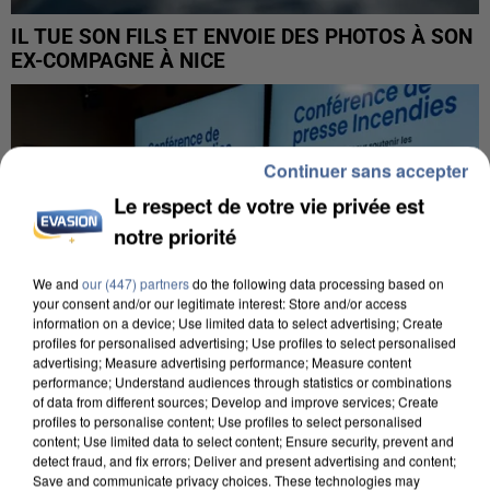
IL TUE SON FILS ET ENVOIE DES PHOTOS À SON
EX-COMPAGNE À NICE
Continuer sans accepter
Le respect de votre vie privée est
notre priorité
We and
our (447) partners
do the following data processing based on
your consent and/or our legitimate interest: Store and/or access
information on a device; Use limited data to select advertising; Create
profiles for personalised advertising; Use profiles to select personalised
advertising; Measure advertising performance; Measure content
performance; Understand audiences through statistics or combinations
of data from different sources; Develop and improve services; Create
profiles to personalise content; Use profiles to select personalised
content; Use limited data to select content; Ensure security, prevent and
INCENDIES : L’ÎLE-DE-FRANCE LANCE UN ÉLAN
detect fraud, and fix errors; Deliver and present advertising and content;
DE SOLIDARITÉ AVEC LES...
Save and communicate privacy choices. These technologies may