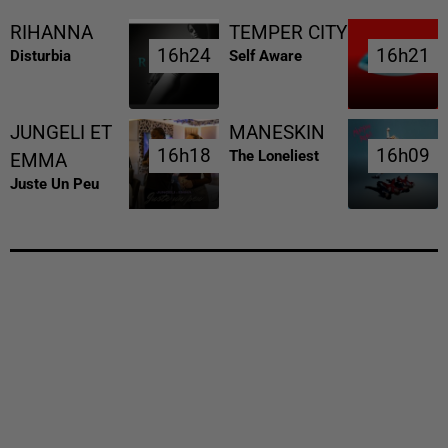
RIHANNA
TEMPER CITY
16h24
16h24
16h21
16h21
Disturbia
Self Aware
JUNGELI ET
MANESKIN
16h18
16h18
16h09
16h09
The Loneliest
EMMA
Juste Un Peu