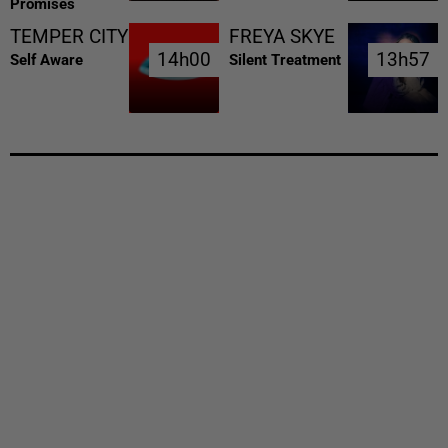
Promises
TEMPER CITY
FREYA SKYE
14h00
14h00
13h57
13h57
Self Aware
Silent Treatment