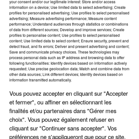
your consent and/or our legitimate interest: Store and/or access
information on a device; Use limited data to select advertising; Create
profiles for personalised advertising; Use profiles to select personalised
advertising; Measure advertising performance; Measure content
performance; Understand audiences through statistics or combinations
of data from different sources; Develop and improve services; Create
profiles to personalise content; Use profiles to select personalised
content; Use limited data to select content; Ensure security, prevent and
detect fraud, and fix errors; Deliver and present advertising and content;
Save and communicate privacy choices. These technologies may
process personal data such as IP address and browsing data to offer
following functionalities: Identify devices based on information actively
requested; Use precise geolocation data; Match and combine data from
other data sources; Link different devices; Identify devices based on
APRÈS TOUTES CES CANICULES, LES REFUGES
information transmitted automatically.
DE FAUNE SAUVAGE SONT...
Vous pouvez accepter en cliquant sur "Accepter
et fermer", ou affiner en sélectionnant les
finalités et/ou partenaires dans "Gérer mes
choix". Vous pouvez également refuser en
cliquant sur "Continuer sans accepter". Vos
préférences ne s'appliqueront que pour ce site.