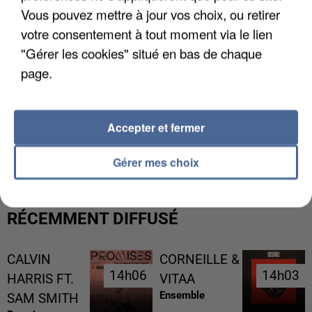
Vous pouvez mettre à jour vos choix, ou retirer
votre consentement à tout moment via le lien
"Gérer les cookies" situé en bas de chaque
page.
Accepter et fermer
L’UN DES FONDATEURS SUPPOSÉS DE LA DZ
MAFIA INTERPELLÉ EN ALGÉRIE
Gérer mes choix
RÉCEMMENT DIFFUSÉ
CALVIN
CORNEILLE &
14h06
14h06
14h03
14h03
HARRIS FT.
VITAA
Ensemble
SAM SMITH