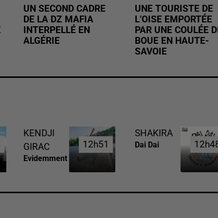
UN SECOND CADRE
UNE TOURISTE DE
DE LA DZ MAFIA
L’OISE EMPORTÉE
Z
INTERPELLÉ EN
PAR UNE COULÉE D
ALGÉRIE
BOUE EN HAUTE-
SAVOIE
KENDJI
SHAKIRA
4
4
12h51
12h51
12h4
12h4
Dai Dai
GIRAC
Evidemment