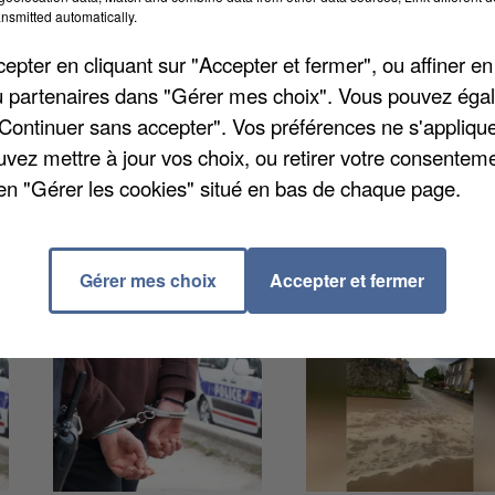
nsmitted automatically.
maires ont le plus progressé en Ile-de-France au mois
pter en cliquant sur "Accepter et fermer", ou affiner en
e a augmenté de 13% par rapport à octobre 2016, sel
/ou partenaires dans "Gérer mes choix". Vous pouvez éga
 L'ensemble des secteurs a bénéficié de cette
"Continuer sans accepter". Vos préférences ne s'appliqu
 le commerce et les services. Et ils ont principalemen
uvez mettre à jour vos choix, ou retirer votre consenteme
alifiés.
en "Gérer les cookies" situé en bas de chaque page.
Gérer mes choix
Accepter et fermer