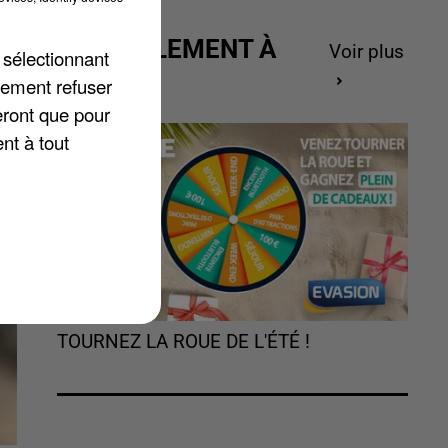
ACTUELLEMENT À
Voir plus
 sélectionnant
GAGNER
on
lement refuser
eront que pour
t
nt à tout
TOURNEZ LA ROUE DE L'ÉTÉ !