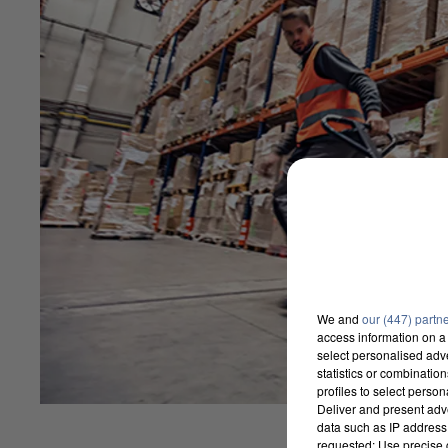
We and
our (447) partn
access information on a 
select personalised ad
statistics or combinatio
profiles to select person
Deliver and present adv
data such as IP address 
requested; Use precise g