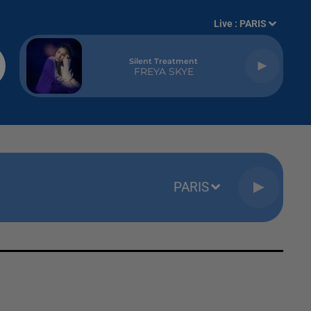
Live :
PARIS
Silent Treatment
FREYA SKYE
PARIS