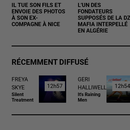
IL TUE SON FILS ET
L’UN DES
ENVOIE DES PHOTOS
FONDATEURS
À SON EX-
SUPPOSÉS DE LA D
COMPAGNE À NICE
MAFIA INTERPELLÉ
EN ALGÉRIE
RÉCEMMENT DIFFUSÉ
FREYA
GERI
12h57
12h57
12h5
12h5
SKYE
HALLIWELL
Silent
It's Raining
Treatment
Men