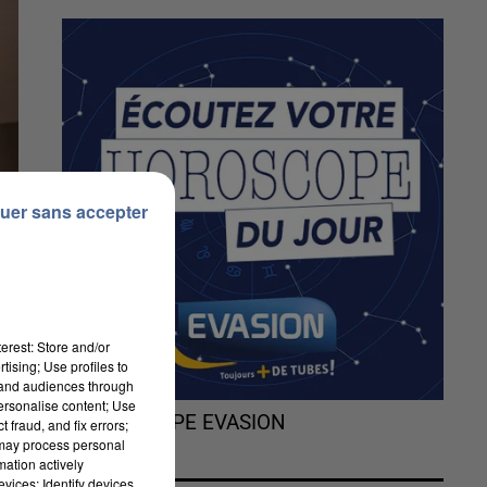
uer sans accepter
erest: Store and/or
tising; Use profiles to
tand audiences through
personalise content; Use
L'HOROSCOPE EVASION
 fraud, and fix errors;
 may process personal
mation actively
vices; Identify devices