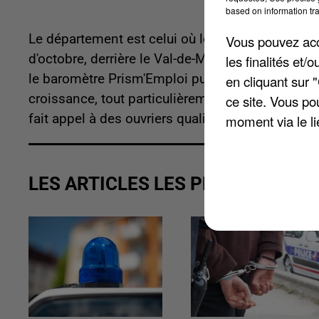
based on information tra
Le département est celui où les effectifs intéri
Vous pouvez acce
d'octobre, derrière le Val-de-Marne. Leur nombr
les finalités et
le baromètre Prism'Emploi publié cette semaine.
en cliquant sur 
croissance, tout particulièrement les transports,
ce site. Vous po
fait appel à des ouvriers qualifiés comme non-qu
moment via le li
LES ARTICLES LES PLUS VUS