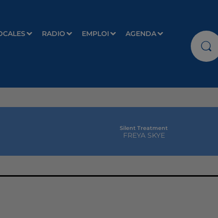
OCALES
RADIO
EMPLOI
AGENDA
Silent Treatment
FREYA SKYE