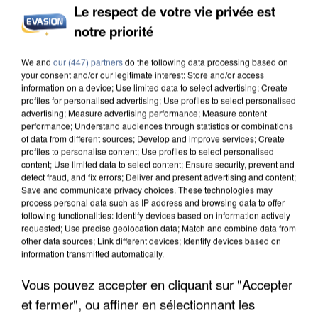
Le respect de votre vie privée est
notre priorité
L’UN DES FONDATEURS SUPPOSÉS DE LA DZ
MAFIA INTERPELLÉ EN ALGÉRIE
We and
our (447) partners
do the following data processing based on
your consent and/or our legitimate interest: Store and/or access
information on a device; Use limited data to select advertising; Create
profiles for personalised advertising; Use profiles to select personalised
advertising; Measure advertising performance; Measure content
performance; Understand audiences through statistics or combinations
of data from different sources; Develop and improve services; Create
profiles to personalise content; Use profiles to select personalised
content; Use limited data to select content; Ensure security, prevent and
detect fraud, and fix errors; Deliver and present advertising and content;
Save and communicate privacy choices. These technologies may
process personal data such as IP address and browsing data to offer
following functionalities: Identify devices based on information actively
requested; Use precise geolocation data; Match and combine data from
other data sources; Link different devices; Identify devices based on
information transmitted automatically.
Vous pouvez accepter en cliquant sur "Accepter
et fermer", ou affiner en sélectionnant les
UN SECOND CADRE DE LA DZ MAFIA