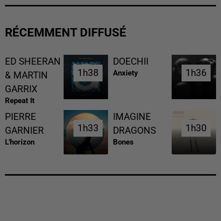
RÉCEMMENT DIFFUSÉ
ED SHEERAN
DOECHII
1h38
1h38
1h36
1h36
Anxiety
& MARTIN
GARRIX
Repeat It
PIERRE
IMAGINE
1h33
1h33
1h30
1h30
GARNIER
DRAGONS
L'horizon
Bones