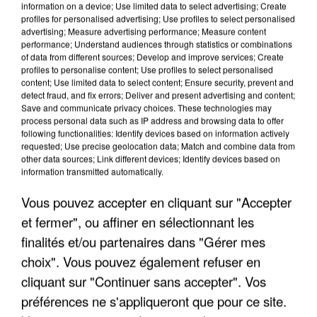
information on a device; Use limited data to select advertising; Create
profiles for personalised advertising; Use profiles to select personalised
advertising; Measure advertising performance; Measure content
performance; Understand audiences through statistics or combinations
of data from different sources; Develop and improve services; Create
profiles to personalise content; Use profiles to select personalised
content; Use limited data to select content; Ensure security, prevent and
detect fraud, and fix errors; Deliver and present advertising and content;
Save and communicate privacy choices. These technologies may
process personal data such as IP address and browsing data to offer
following functionalities: Identify devices based on information actively
requested; Use precise geolocation data; Match and combine data from
other data sources; Link different devices; Identify devices based on
information transmitted automatically.
Vous pouvez accepter en cliquant sur "Accepter
et fermer", ou affiner en sélectionnant les
finalités et/ou partenaires dans "Gérer mes
IL TUE SON FILS ET ENVOIE DES PHOTOS À SON
choix". Vous pouvez également refuser en
EX-COMPAGNE À NICE
cliquant sur "Continuer sans accepter". Vos
préférences ne s'appliqueront que pour ce site.