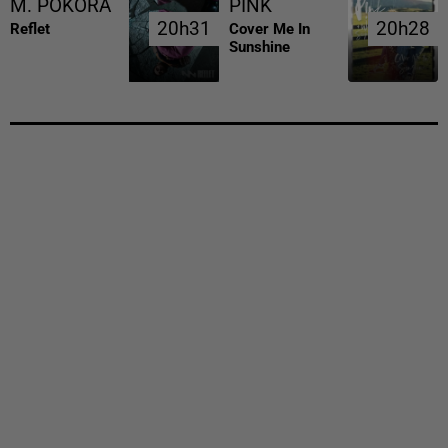
M. POKORA
PINK
20h31
20h31
20h28
20h28
Reflet
Cover Me In
Sunshine