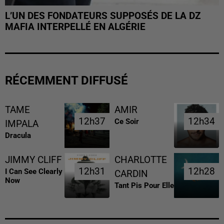
L’UN DES FONDATEURS SUPPOSÉS DE LA DZ
MAFIA INTERPELLÉ EN ALGÉRIE
RÉCEMMENT DIFFUSÉ
TAME
AMIR
12h37
12h37
12h34
12h34
Ce Soir
IMPALA
Dracula
JIMMY CLIFF
CHARLOTTE
12h31
12h31
12h28
12h28
I Can See Clearly
CARDIN
Now
Tant Pis Pour Elle