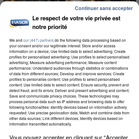
Continuer sans accepter
Le respect de votre vie privée est
notre priorité
We and
our (447) partners
do the following data processing based on
your consent and/or our legitimate interest: Store and/or access
INCENDIES : L’ÎLE-DE-FRANCE LANCE UN ÉLAN
information on a device; Use limited data to select advertising; Create
DE SOLIDARITÉ AVEC LES...
profiles for personalised advertising; Use profiles to select personalised
advertising; Measure advertising performance; Measure content
performance; Understand audiences through statistics or combinations
of data from different sources; Develop and improve services; Create
profiles to personalise content; Use profiles to select personalised
content; Use limited data to select content; Ensure security, prevent and
detect fraud, and fix errors; Deliver and present advertising and content;
Save and communicate privacy choices. These technologies may
process personal data such as IP address and browsing data to offer
following functionalities: Identify devices based on information actively
requested; Use precise geolocation data; Match and combine data from
other data sources; Link different devices; Identify devices based on
information transmitted automatically.
Vous pouvez accepter en cliquant sur "Accepter