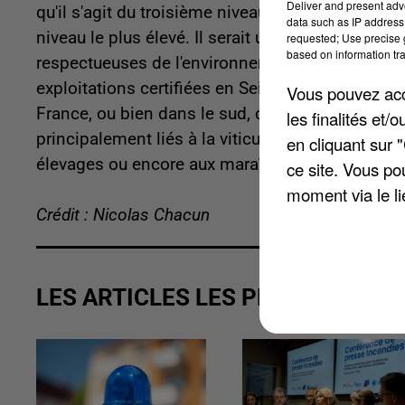
Deliver and present adv
qu'il s'agit du troisième niveau de la certificati
data such as IP address 
niveau le plus élevé. Il serait une « preuve de [
requested; Use precise g
based on information tra
respectueuses de l'environnement et de la biodi
exploitations certifiées en Seine-et-Marne. Cer
Vous pouvez acce
France, ou bien dans le sud, comptent entre 1.00
les finalités et
principalement liés à la viticulture. Mais la certi
en cliquant sur 
élevages ou encore aux maraîchages.
ce site. Vous po
moment via le li
Crédit : Nicolas Chacun
LES ARTICLES LES PLUS VUS