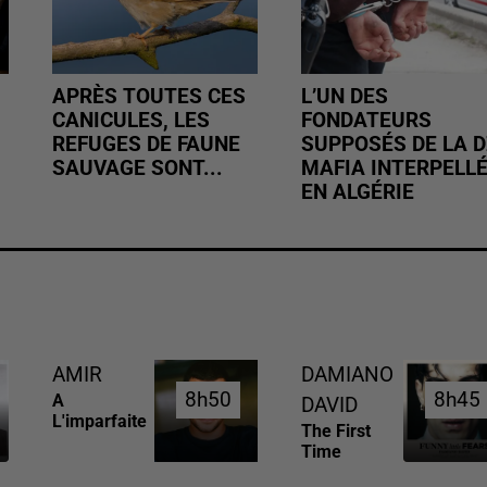
APRÈS TOUTES CES
L’UN DES
CANICULES, LES
FONDATEURS
REFUGES DE FAUNE
SUPPOSÉS DE LA D
SAUVAGE SONT...
MAFIA INTERPELL
EN ALGÉRIE
AMIR
DAMIANO
8h50
8h50
8h45
8h45
A
DAVID
L'imparfaite
The First
Time