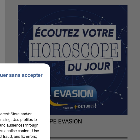
uer sans accepter
erest: Store and/or
tising; Use profiles to
L'HOROSCOPE EVASION
tand audiences through
personalise content; Use
le
 fraud, and fix errors;