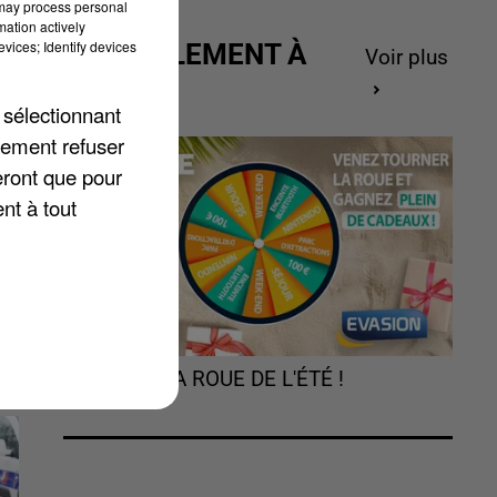
 may process personal
mation actively
vices; Identify devices
ACTUELLEMENT À
Voir plus
GAGNER
 sélectionnant
lement refuser
ux
eront que pour
nt à tout
TOURNEZ LA ROUE DE L'ÉTÉ !