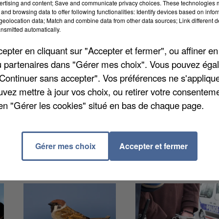
ertising and content; Save and communicate privacy choices. These technologies
on environnementale des exploitations agricoles, le
and browsing data to offer following functionalities: Identify devices based on infor
l'engagement d'exploitants] dans des pratiques plus
eolocation data; Match and combine data from other data sources; Link different de
nsmitted automatically.
versité ». En janvier 2023, on dénombrait 33
tains départements, en Champagne ou dans l'est de la
pter en cliquant sur "Accepter et fermer", ou affiner en
0 et 3.000 sites de ce type. Des chiffres
/ou partenaires dans "Gérer mes choix". Vous pouvez éga
fication HVE peut aussi s'appliquer à l'arboriculture, a
"Continuer sans accepter". Vos préférences ne s'appliqu
uvez mettre à jour vos choix, ou retirer votre consenteme
en "Gérer les cookies" situé en bas de chaque page.
Gérer mes choix
Accepter et fermer