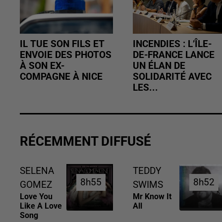
IL TUE SON FILS ET
INCENDIES : L’ÎLE-
ENVOIE DES PHOTOS
DE-FRANCE LANCE
À SON EX-
UN ÉLAN DE
COMPAGNE À NICE
SOLIDARITÉ AVEC
LES...
RÉCEMMENT DIFFUSÉ
SELENA
TEDDY
8h55
8h55
8h52
8h52
GOMEZ
SWIMS
Love You
Mr Know It
Like A Love
All
Song