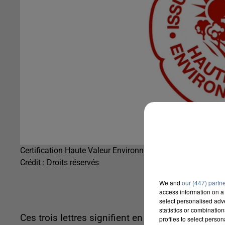
Certification Haute Valeur Environnementale
Crédit :
Droits réservés
We and
our (447) partn
access information on a 
select personalised ad
statistics or combinatio
Ces trois lettres signifient en fait Haute Valeur
profiles to select person