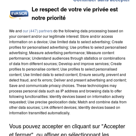
Le respect de votre vie privée est
notre priorité
INCENDIES : L’ÎLE-DE-FRANCE LANCE UN ÉLAN
We and
our (447) partners
do the following data processing based on
your consent and/or our legitimate interest: Store and/or access
DE SOLIDARITÉ AVEC LES...
information on a device; Use limited data to select advertising; Create
profiles for personalised advertising; Use profiles to select personalised
advertising; Measure advertising performance; Measure content
performance; Understand audiences through statistics or combinations
of data from different sources; Develop and improve services; Create
profiles to personalise content; Use profiles to select personalised
content; Use limited data to select content; Ensure security, prevent and
detect fraud, and fix errors; Deliver and present advertising and content;
Save and communicate privacy choices. These technologies may
process personal data such as IP address and browsing data to offer
following functionalities: Identify devices based on information actively
requested; Use precise geolocation data; Match and combine data from
other data sources; Link different devices; Identify devices based on
information transmitted automatically.
Vous pouvez accepter en cliquant sur "Accepter
et fermer", ou affiner en sélectionnant les