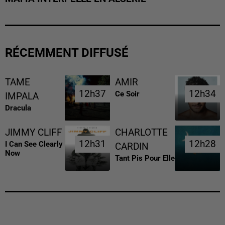
RÉCEMMENT DIFFUSÉ
TAME
AMIR
12h37
12h37
12h34
12h34
Ce Soir
IMPALA
Dracula
JIMMY CLIFF
CHARLOTTE
12h31
12h31
12h28
12h28
I Can See Clearly
CARDIN
Now
Tant Pis Pour Elle