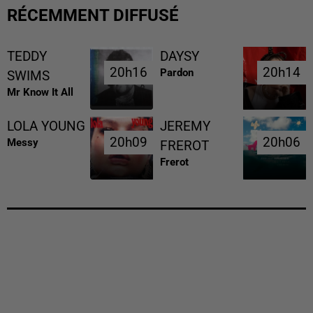
RÉCEMMENT DIFFUSÉ
TEDDY
DAYSY
20h16
20h16
20h14
20h14
Pardon
SWIMS
Mr Know It All
LOLA YOUNG
JEREMY
20h09
20h09
20h06
20h06
Messy
FREROT
Frerot