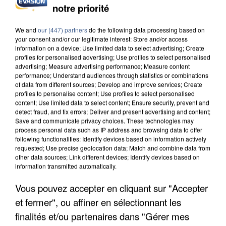
notre priorité
INCENDIES : L’ÎLE-DE-FRANCE LANCE UN ÉLAN
DE SOLIDARITÉ AVEC LES...
We and
our (447) partners
do the following data processing based on
your consent and/or our legitimate interest: Store and/or access
information on a device; Use limited data to select advertising; Create
profiles for personalised advertising; Use profiles to select personalised
advertising; Measure advertising performance; Measure content
performance; Understand audiences through statistics or combinations
of data from different sources; Develop and improve services; Create
profiles to personalise content; Use profiles to select personalised
content; Use limited data to select content; Ensure security, prevent and
detect fraud, and fix errors; Deliver and present advertising and content;
Save and communicate privacy choices. These technologies may
process personal data such as IP address and browsing data to offer
following functionalities: Identify devices based on information actively
requested; Use precise geolocation data; Match and combine data from
other data sources; Link different devices; Identify devices based on
information transmitted automatically.
Vous pouvez accepter en cliquant sur "Accepter
et fermer", ou affiner en sélectionnant les
APRÈS TOUTES CES CANICULES, LES REFUGES
DE FAUNE SAUVAGE SONT...
finalités et/ou partenaires dans "Gérer mes