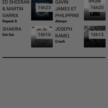
ED SHEERAN
GAVIN
16h23
16h23
16h20
16h20
& MARTIN
JAMES ET
GARRIX
PHILIPPINE
Repeat It
Always
SHAKIRA
JOSEPH
16h16
16h16
16h13
16h13
Dai Dai
KAMEL
Crash