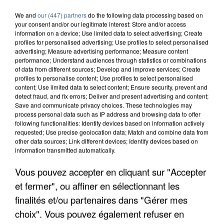
We and
our (447) partners
do the following data processing based on
your consent and/or our legitimate interest: Store and/or access
information on a device; Use limited data to select advertising; Create
profiles for personalised advertising; Use profiles to select personalised
advertising; Measure advertising performance; Measure content
performance; Understand audiences through statistics or combinations
of data from different sources; Develop and improve services; Create
profiles to personalise content; Use profiles to select personalised
content; Use limited data to select content; Ensure security, prevent and
detect fraud, and fix errors; Deliver and present advertising and content;
Save and communicate privacy choices. These technologies may
process personal data such as IP address and browsing data to offer
following functionalities: Identify devices based on information actively
requested; Use precise geolocation data; Match and combine data from
other data sources; Link different devices; Identify devices based on
information transmitted automatically.
UNE TOURISTE DE L’OISE EMPORTÉE PAR UNE
Vous pouvez accepter en cliquant sur "Accepter
COULÉE DE BOUE EN HAUTE-SAVOIE
et fermer", ou affiner en sélectionnant les
finalités et/ou partenaires dans "Gérer mes
choix". Vous pouvez également refuser en