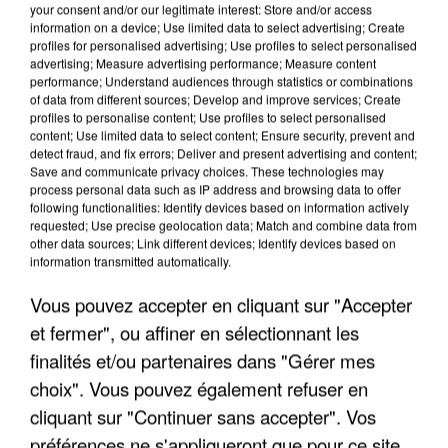
your consent and/or our legitimate interest: Store and/or access
information on a device; Use limited data to select advertising; Create
profiles for personalised advertising; Use profiles to select personalised
advertising; Measure advertising performance; Measure content
performance; Understand audiences through statistics or combinations
of data from different sources; Develop and improve services; Create
profiles to personalise content; Use profiles to select personalised
content; Use limited data to select content; Ensure security, prevent and
detect fraud, and fix errors; Deliver and present advertising and content;
Save and communicate privacy choices. These technologies may
process personal data such as IP address and browsing data to offer
following functionalities: Identify devices based on information actively
requested; Use precise geolocation data; Match and combine data from
other data sources; Link different devices; Identify devices based on
APRÈS TOUTES CES CANICULES, LES REFUGES
information transmitted automatically.
DE FAUNE SAUVAGE SONT...
Vous pouvez accepter en cliquant sur "Accepter
et fermer", ou affiner en sélectionnant les
finalités et/ou partenaires dans "Gérer mes
choix". Vous pouvez également refuser en
cliquant sur "Continuer sans accepter". Vos
préférences ne s'appliqueront que pour ce site.