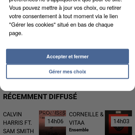
Vous pouvez mettre à jour vos choix, ou retirer
votre consentement à tout moment via le lien
"Gérer les cookies" situé en bas de chaque
page.
Accepter et fermer
L’UN DES FONDATEURS SUPPOSÉS DE LA DZ
MAFIA INTERPELLÉ EN ALGÉRIE
Gérer mes choix
RÉCEMMENT DIFFUSÉ
CALVIN
CORNEILLE &
14h06
14h06
14h03
14h03
HARRIS FT.
VITAA
Ensemble
SAM SMITH