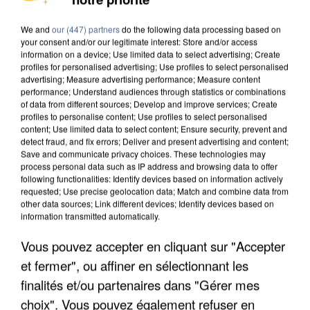
COULÉE DE BOUE EN HAUTE-SAVOIE
We and
our (447) partners
do the following data processing based on
your consent and/or our legitimate interest: Store and/or access
information on a device; Use limited data to select advertising; Create
profiles for personalised advertising; Use profiles to select personalised
advertising; Measure advertising performance; Measure content
performance; Understand audiences through statistics or combinations
of data from different sources; Develop and improve services; Create
profiles to personalise content; Use profiles to select personalised
content; Use limited data to select content; Ensure security, prevent and
detect fraud, and fix errors; Deliver and present advertising and content;
Save and communicate privacy choices. These technologies may
process personal data such as IP address and browsing data to offer
following functionalities: Identify devices based on information actively
requested; Use precise geolocation data; Match and combine data from
other data sources; Link different devices; Identify devices based on
information transmitted automatically.
Vous pouvez accepter en cliquant sur "Accepter
LES DONNÉES DE 300 000 CLIENTS DÉROBÉES À
et fermer", ou affiner en sélectionnant les
INTERMARCHÉ APRÈS UNE...
finalités et/ou partenaires dans "Gérer mes
choix". Vous pouvez également refuser en