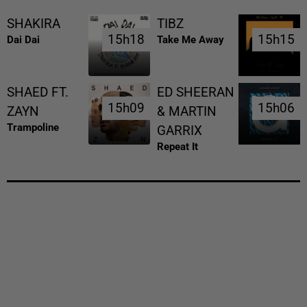
SHAKIRA
TIBZ
15h18
15h18
15h15
15h15
Dai Dai
Take Me Away
SHAED FT.
ED SHEERAN
15h09
15h09
15h06
15h06
ZAYN
& MARTIN
Trampoline
GARRIX
Repeat It