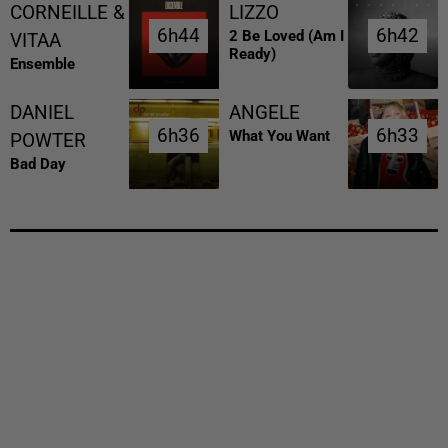
CORNEILLE &
LIZZO
6h44
6h44
6h42
6h42
2 Be Loved (am I
VITAA
Ready)
Ensemble
DANIEL
ANGELE
6h36
6h36
6h33
6h33
What You Want
POWTER
Bad Day