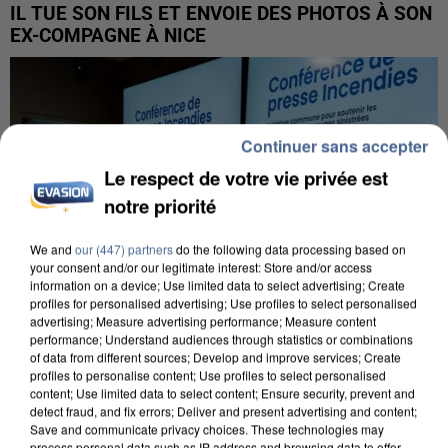
IL TUE SON FILS ET ENVOIE DES PHOTOS À SON
EX-COMPAGNE À NICE
Continuer sans accepter
Le respect de votre vie privée est
notre priorité
We and
our (447) partners
do the following data processing based on
your consent and/or our legitimate interest: Store and/or access
information on a device; Use limited data to select advertising; Create
profiles for personalised advertising; Use profiles to select personalised
advertising; Measure advertising performance; Measure content
performance; Understand audiences through statistics or combinations
of data from different sources; Develop and improve services; Create
profiles to personalise content; Use profiles to select personalised
content; Use limited data to select content; Ensure security, prevent and
INCENDIES : L’ÎLE-DE-FRANCE LANCE UN ÉLAN
detect fraud, and fix errors; Deliver and present advertising and content;
DE SOLIDARITÉ AVEC LES...
Save and communicate privacy choices. These technologies may
process personal data such as IP address and browsing data to offer