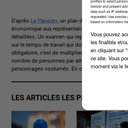
profiles to select person
Deliver and present adv
data such as IP address 
requested; Use precise g
D'après
Le Parisien
, un plan de 214 pages est à l
based on information tra
économique aux représentants des syndicats. Le
Vous pouvez acce
détaillées. Un examen qui reprendra et s'achève
les finalités et
sur le temps de travail qui doivent prendre fin.
en cliquant sur 
obligatoire, c'est de multiplier les contrôles aux 
ce site. Vous po
nombre de personnes par attraction, d'annuler l
moment via le li
personnages costumés. En outre, la vente de bill
LES ARTICLES LES PLUS VUS