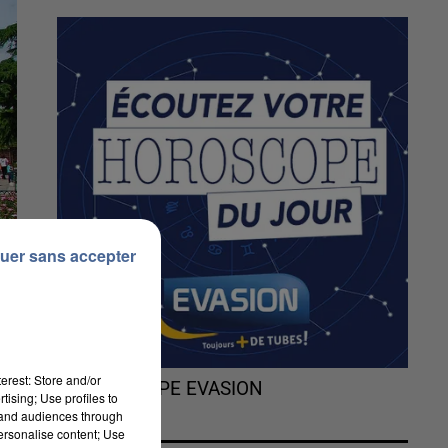
uer sans accepter
erest: Store and/or
L'HOROSCOPE EVASION
tising; Use profiles to
tand audiences through
personalise content; Use