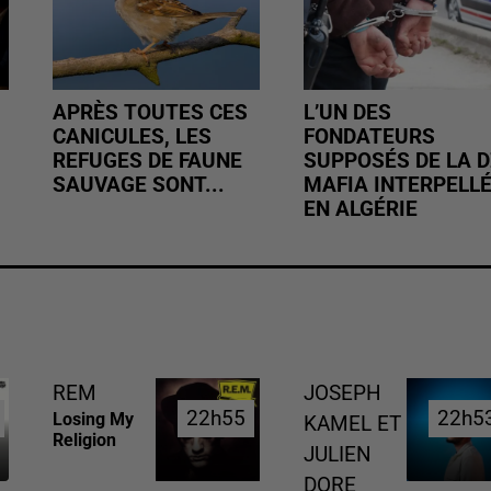
APRÈS TOUTES CES
L’UN DES
CANICULES, LES
FONDATEURS
REFUGES DE FAUNE
SUPPOSÉS DE LA D
SAUVAGE SONT...
MAFIA INTERPELL
EN ALGÉRIE
REM
JOSEPH
22h55
22h55
22h5
22h5
Losing My
KAMEL ET
Religion
JULIEN
DORE