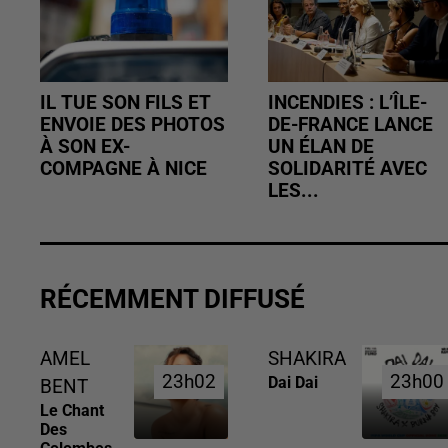
IL TUE SON FILS ET
INCENDIES : L’ÎLE-
ENVOIE DES PHOTOS
DE-FRANCE LANCE
À SON EX-
UN ÉLAN DE
COMPAGNE À NICE
SOLIDARITÉ AVEC
LES...
RÉCEMMENT DIFFUSÉ
AMEL
SHAKIRA
23h02
23h02
23h00
23h00
Dai Dai
BENT
Le Chant
Des