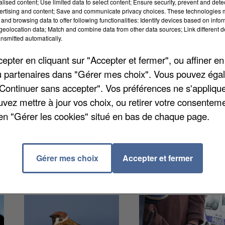
alised content; Use limited data to select content; Ensure security, prevent and detect
ertising and content; Save and communicate privacy choices. These technologies
and browsing data to offer following functionalities: Identify devices based on infor
eolocation data; Match and combine data from other data sources; Link different de
'étude depuis hier, présenté en conseil social et
nsmitted automatically.
s mesures envisagées par la direction y sont
pter en cliquant sur "Accepter et fermer", ou affiner en
ra demain alors qu'aujourd'hui ce sont les négociatio
/ou partenaires dans "Gérer mes choix". Vous pouvez éga
 Ce qui est proposé, en plus du port du masque
"Continuer sans accepter". Vos préférences ne s'appliqu
entrées et d'intensifier le nettoyage, de limiter le
uvez mettre à jour vos choix, ou retirer votre consenteme
es shows extérieurs ainsi que les rencontres avec des
en "Gérer les cookies" situé en bas de chaque page.
ets se ferait uniquement sur Internet.
Gérer mes choix
Accepter et fermer