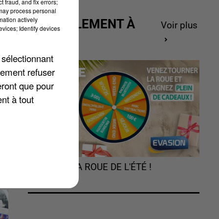
 fraud, and fix errors;
 may process personal
mation actively
ACTUELLEMENT À
Voir plus
vices; Identify devices
GAGNER
 sélectionnant
ns
lement refuser
eront que pour
nt à tout
TOURNEZ LA ROUE DE L'ÉTÉ !