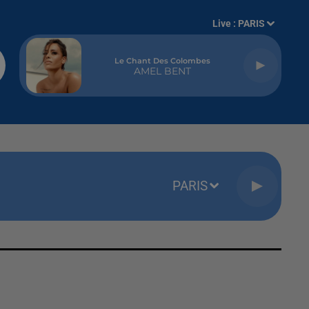
Live :
PARIS
Le Chant Des Colombes
AMEL BENT
PARIS